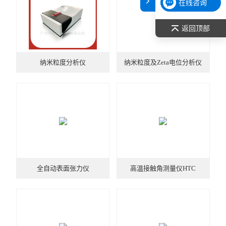
在线咨询
表面张力仪
返回顶部
光谱部件及外设
纳米粒度分析仪
纳米粒度及Zeta电位分析仪
拉曼光谱仪
差示/热重/差热/热分析
红外光谱（IR、傅立叶）
扫描探针显微镜/原子力
激光粒度仪、纳米粒度仪
全自动表面张力仪
高温接触角测量仪HTC
低温恒温器
荧光分光光度计（分子荧光