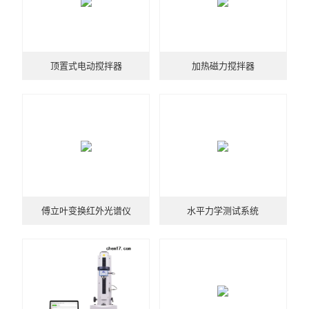
X射线衍射仪（XRD）
激光光散射仪
顶置式电动搅拌器
加热磁力搅拌器
扫描电镜（SEM）
电化学工作站
X荧光光谱XRF能量色散型
分析仪器-光谱
透反射率测量仪
傅立叶变换红外光谱仪
水平力学测试系统
等离子清洗机
代理产品
光学显微镜