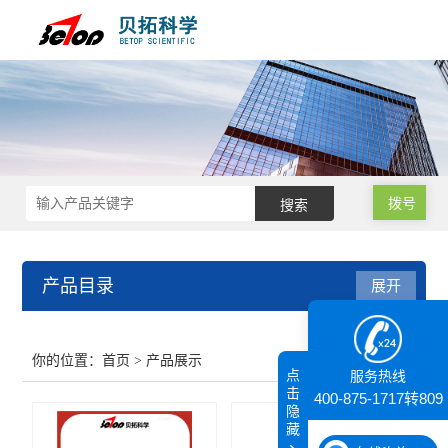
拨号
产品目录
展开
接触角测量仪
你的位置：
首页
> 产品展示
点
服务热线
纳米粒度仪
击
400-875-1717转809
隐
藏
膜厚仪