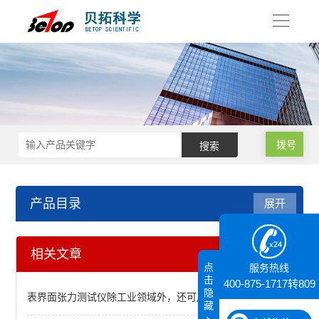
导
航
拨号
产品目录
展开
荧光分光光度计（分子荧光
相关文章
点
服务热线
天美荧光分光光度计 FL970
击
400-875-1717转809
隐
表界面张力测试仪除工业领域外，还可用于哪些领域？
藏
绝对量子效率测量系统Quantaurus-QY