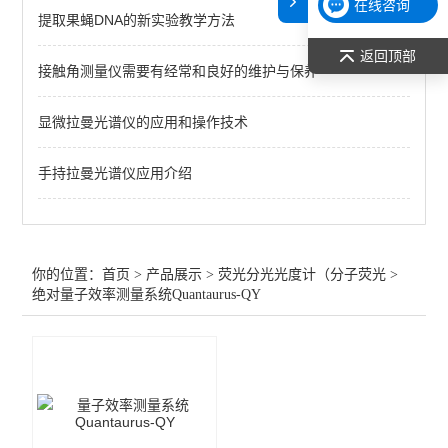
在线咨询
提取果蝇DNA的新实验教学方法
PF7/5/3系列原子荧光光度计
返回顶部
接触角测量仪需要有经常和良好的维护与保养
绝对量子效率测量系统
显微拉曼光谱仪的应用和操作技术
查看全部 >>
手持拉曼光谱仪应用介绍
你的位置：
首页
>
产品展示
>
荧光分光光度计（分子荧光
>
绝对量子效率测量系统Quantaurus-QY