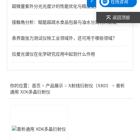
在线咨询
超微量紫外分光光度计的性能优化与精度提升
PROTO AXRD Theta/Theta X射线衍射仪
返回顶部
接触角分析：赋能超疏水食品包装与油水分离材料研发
PROTO AXRD 台式X-射线衍射仪
海鸥- DRON-7（M）通用X射线晶体衍射仪
表界面张力测试仪除工业领域外，还可用于哪些领域？
普析通用 XD6多晶衍射仪
拉曼光谱仪在化学研究应用中起到什么作用
普析通用 XD2/3系列多晶衍射仪
查看全部 >>
你的位置：
首页
>
产品展示
>
X射线衍射仪（XRD）
>
普析
通用 XD6多晶衍射仪