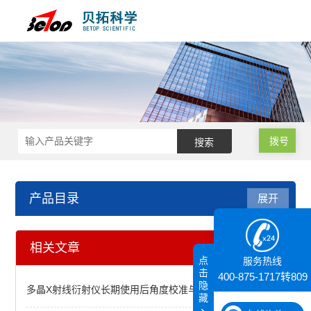
拨号
产品目录
展开
X射线衍射仪（XRD）
相关文章
点
服务热线
BRAGG系列X射线衍射仪
击
400-875-1717转809
隐
多晶X射线衍射仪长期使用后角度校准与光路对中维护
藏
XD-2/XD-3/XD-6自动X射线粉末衍射仪