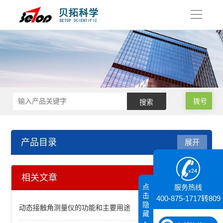
导
航
拨号
产品目录
展开
X射线衍射仪（XRD）
相关文章
点
服务热线
BRAGG系列X射线衍射仪
击
400-875-1717转809
隐
动态接触角测量仪的功能和主要用途
藏
XD-2/XD-3/XD-6自动X射线粉末衍射仪