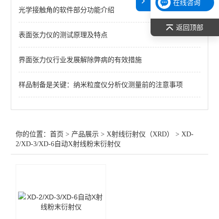
在线咨询
光学接触角的软件部分功能介绍
PROTO AXRD Theta/Theta X射线衍射仪
返回顶部
表面张力仪的测试原理及特点
PROTO AXRD 台式X-射线衍射仪
海鸥- DRON-7（M）通用X射线晶体衍射仪
界面张力仪行业发展解除弊病的有效措施
普析通用 XD6多晶衍射仪
样品制备是关键：纳米粒度仪分析仪测量前的注意事项
普析通用 XD2/3系列多晶衍射仪
查看全部 >>
你的位置：
首页
>
产品展示
>
X射线衍射仪（XRD）
>
XD-
2/XD-3/XD-6自动X射线粉末衍射仪