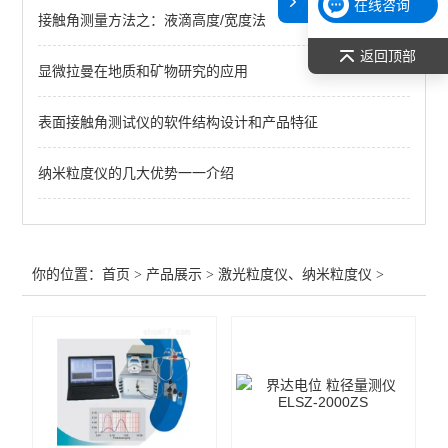
在线咨询
接触角测量方法之：液滴高度/宽度法
Microtrac S3500系列激光粒度分析仪
返回顶部
显微拉曼在地质和矿物研究的应用
EKO DisperSizer DS-1 粒度分布分析器
表面接触角测试仪的软件结构设计和产品特征
查看全部 >>
纳米粒度仪的几大优势一一介绍
你的位置：
首页
>
产品展示
>
激光粒度仪、纳米粒度仪
>