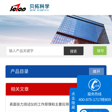
拨号
产品目录
展开
激光粒度仪、纳米粒度仪
相关文章
点
服务热线
界达电位 粒径量测仪ELSZ-2000ZS
击
400-875-1717转809
隐
表面张力测试仪的工作原理和主要应用说明
藏
Microtrac S3500SI图像激光粒度分析仪