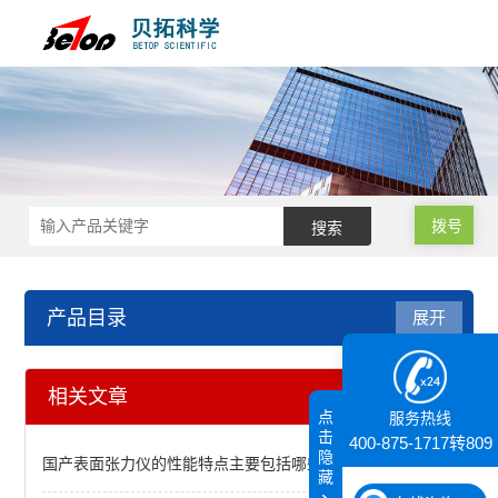
拨号
产品目录
展开
激光粒度仪、纳米粒度仪
相关文章
点
服务热线
界达电位 粒径量测仪ELSZ-2000ZS
击
400-875-1717转809
隐
国产表面张力仪的性能特点主要包括哪些
藏
Microtrac S3500SI图像激光粒度分析仪