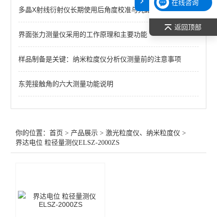
在线咨询
多晶X射线衍射仪长期使用后角度校准与光路对中维护
Microtrac S3500系列激光粒度分析仪
返回顶部
界面张力测量仪采用的工作原理和主要功能
EKO DisperSizer DS-1 粒度分布分析器
样品制备是关键：纳米粒度仪分析仪测量前的注意事项
查看全部 >>
东莞接触角的六大测量功能说明
你的位置：
首页
>
产品展示
>
激光粒度仪、纳米粒度仪
>
界达电位 粒径量测仪ELSZ-2000ZS