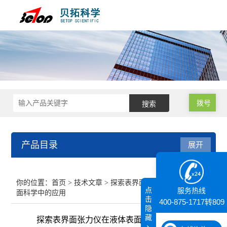
拨号
产品目录
展开
接触角测量仪
你的位置：
首页
>
技术文章
> 探索表界面张力仪在液体表
点
服务热线
面科学中的应用
纳米粒度仪
击
400-875-1717转809
隐
藏
探索表界面张力仪在液体表面科学中的应用
膜厚仪