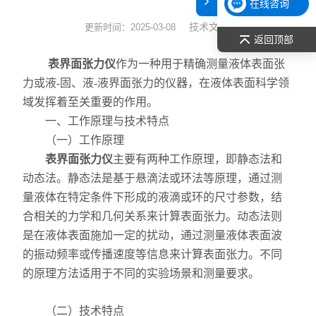
在线咨询
表面张力仪
技术文章
更新时间：2025-03-08
返回顶部
光谱部件及外设
表界面张力仪
作为一种用于精确测量液体表面张
力或液-固、液-液界面张力的仪器，在液体表面科学领
拉曼光谱仪
域发挥着至关重要的作用。
一、工作原理与技术特点
差示/热重/差热/热分析
（一）工作原理
红外光谱（IR、傅立叶）
表界面张力仪
主要有两种工作原理，即静态法和
动态法。静态法是基于悬滴法或环法等原理，通过测
扫描探针显微镜/原子力
量液体在特定条件下形成的液滴或环的尺寸参数，结
合相关的力学和几何关系来计算表面张力。动态法则
激光粒度仪、纳米粒度仪
是在液体表面施加一定的扰动，通过测量液体表面波
的振动频率或传播速度等信息来计算表面张力。不同
低温恒温器
的原理方法适用于不同的实验场景和测量要求。
荧光分光光度计（分子荧光
（二）技术特点