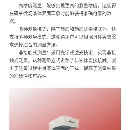
X射线衍射仪（XRD）
​高精度测量：能够实现更高的测量精度，这使得
在研究微观液体界面现象时能够获得准确可靠的数
激光光散射仪
据。
​多种测量模式：除了静态和动态测量模式外，还
扫描电镜（SEM）
支持多种测量模式，这使得用户可以根据具体实验需
电化学工作站
求选择适合的测量方法。
​非接触式测量：采用光学或激光技术，实现非接
X荧光光谱XRF能量色散型
触式测量。这种测量方式避免了与液体直接接触，减
少了测量过程中对液体表面的干扰，提高了测量结果
分析仪器-光谱
的准确性和可靠性。
透反射率测量仪
等离子清洗机
代理产品
光学显微镜