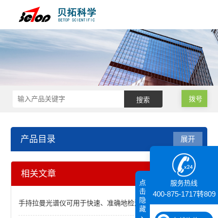
拨号
产品目录
展开
低温恒温器
相关文章
点
服务热线
牛津仪器光学恒温器
击
400-875-1717转809
隐
手持拉曼光谱仪可用于快速、准确地检测和识别物质
藏
牛津仪器无液氦光谱学恒温器Optistat Dry