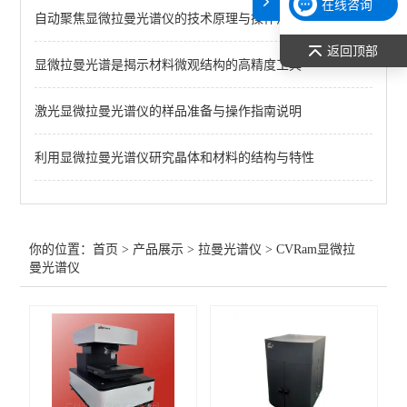
在线咨询
自动聚焦显微拉曼光谱仪的技术原理与操作流程
手持拉曼光谱仪
返回顶部
显微拉曼光谱是揭示材料微观结构的高精度工具
便携式拉曼仪器
CVRam显微拉曼光谱仪
激光显微拉曼光谱仪的样品准备与操作指南说明
WITec RISE拉曼-扫描电镜联用系统
利用显微拉曼光谱仪研究晶体和材料的结构与特性
查看全部 >>
你的位置：
首页
>
产品展示
>
拉曼光谱仪
>
CVRam显微拉
曼光谱仪