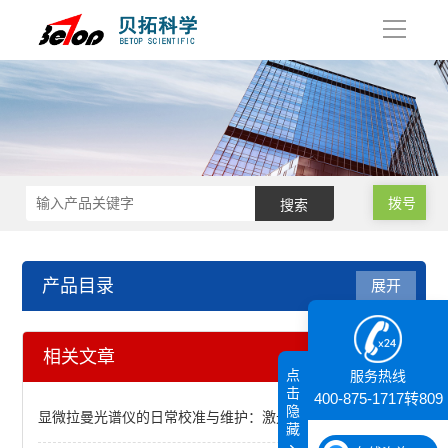
导
航
拨号
产品目录
展开
拉曼光谱仪
相关文章
点
服务热线
显微共聚焦拉曼光谱仪
击
400-875-1717转809
隐
显微拉曼光谱仪的日常校准与维护：激光、光路与光谱仪校准
藏
进口拉曼光谱仪