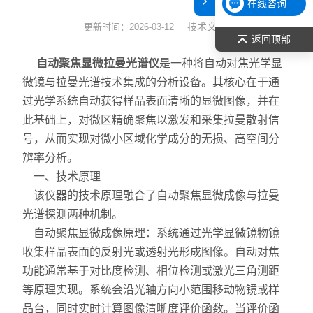
在线咨询
表面张力仪
技术文章
更新时间：2026-03-12
返回顶部
光谱部件及外设
自动聚焦显微拉曼光谱仪
是一种将自动对焦光学显
微镜与拉曼光谱技术集成的分析设备。其核心在于通
拉曼光谱仪
过光学系统自动获得样品表面清晰的显微图像，并在
此基础上，对微区精确聚焦以激发和采集拉曼散射信
差示/热重/差热/热分析
号，从而实现对微小区域化学成分的无损、高空间分
红外光谱（IR、傅立叶）
辨率分析。
一、技术原理
扫描探针显微镜/原子力
该仪器的技术原理融合了自动聚焦显微成像与拉曼
光谱探测两种机制。
激光粒度仪、纳米粒度仪
自动聚焦显微成像原理：系统通过光学显微镜物镜
收集样品表面的反射光或透射光形成图像。自动对焦
低温恒温器
功能通常基于对比度检测、相位检测或激光三角测距
荧光分光光度计（分子荧光
等原理实现。系统会沿光轴方向小范围移动物镜或样
品台，同时实时计算图像清晰度评价函数。当评价函