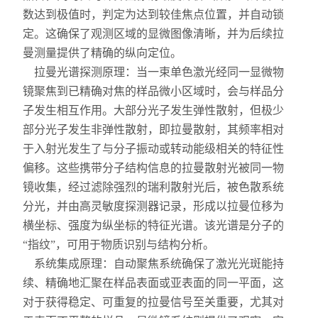
X射线衍射仪（XRD）
数达到极值时，判定为达到较佳焦点位置，并自动锁
定。这确保了观测区域的显微图像清晰，并为后续拉
激光光散射仪
曼测量提供了精确的纵向定位。
拉曼光谱探测原理：当一束单色激光经同一显微物
扫描电镜（SEM）
镜聚焦到已精确对焦的样品微小区域时，会与样品分
电化学工作站
子发生相互作用。大部分光子发生弹性散射，但极少
部分光子发生非弹性散射，即拉曼散射，其频率相对
X荧光光谱XRF能量色散型
于入射光发生了与分子振动或转动能级相关的特征性
偏移。这些携带分子结构信息的拉曼散射光被同一物
分析仪器-光谱
镜收集，经过滤除强烈的瑞利散射光后，被色散系统
分光，并由高灵敏度探测器记录，形成以拉曼位移为
透反射率测量仪
横坐标、强度为纵坐标的特征光谱。该光谱是分子的
等离子清洗机
“指纹”，可用于物质识别与结构分析。
系统集成原理：自动聚焦系统确保了激光光斑能持
代理产品
续、精确地汇聚在样品表面或亚表面的同一平面，这
对于获得稳定、可重复的拉曼信号至关重要，尤其对
光学显微镜