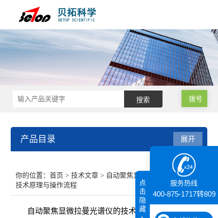
拨号
产品目录
展开
接触角测量仪
你的位置：
首页
>
技术文章
> 自动聚焦显微拉曼光谱仪的
点
服务热线
技术原理与操作流程
纳米粒度仪
击
400-875-1717转809
隐
藏
自动聚焦显微拉曼光谱仪的技术原理与操作流程
膜厚仪