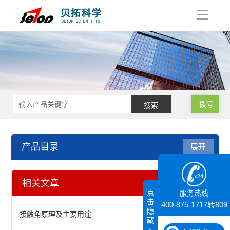
导
航
拨号
产品目录
展开
电化学工作站
相关文章
点
服务热线
多通道电化学工作站
击
400-875-1717转809
隐
接触角原理及主要用途
藏
单通道电化学工作站