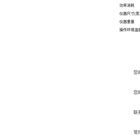
功率消耗 1
仪器尺寸(宽
仪器重量 
操作环境温度
您
您
联
常