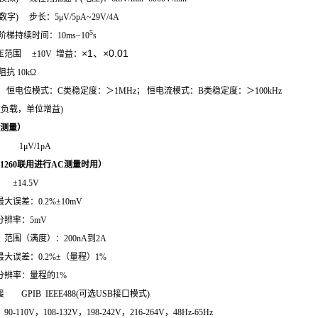
) 步长：5μV/5pA~29V/4A
5
间：10ms~10
s
×1、
×0.01
范围 ±10V 增益：
0kΩ
模式：C类稳定度：＞1MHz； 恒电流模式：B类稳定度：＞100kHz
性负载，单位增益)
测量）
1μV/1pA
1260联用进行AC测量时用）
14.5V
0.2%±10mV
：5mV
满度）：200nA到2A
0.2%±（量程）
1%
量程的1%
PIB IEEE488(可选USB接口模式)
源
90-110V，
108-132V，
198-242V，
216-264V，48Hz-65Hz