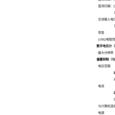
直流扫描：(数字
阶梯持续时
交流输入电压
阻抗 1
带宽 恒电位
(100Ω电阻
数字电位计（
最大分辨率 
偏置抑制（与
电压范围
±
最大误差：
分辨率
电流 范围（
最大误差：
分辨率：
与计算机连接 G
电