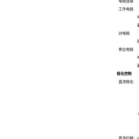
电极连接 2-
工作电极 电流
电流量程：
最大误差：0
对电极 输
转换速率，
参比电极 输
电流：
最大误差：
极化控制
直流极化 电
误差：电压＜
电压＜3.
最大分辨
电流范
误差：0.
最大分辨
直流扫描：(模拟