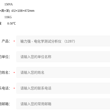
50VA
×高
×深
) 432
×108
×472mm
11KG
 0-50℃
产品：
的单位：
的姓名：
系电话：
用邮箱：