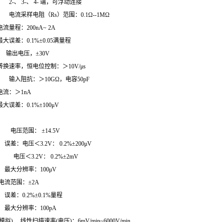
、 3-、 4- 端，可浮动连接
采样电阻（Rs）范围：0.1Ω--1MΩ
200nA~ 2A
.1%±0.05满量程
出电压，±30V
恒电位控制：＞10V/μs
入阻抗：＞10GΩ，电容50pF
＞1nA
0.1%±100μV
压范围： ±14.5V
3.2V： 0.2%±200μV
2V： 0.2%±2mV
率：100μV
围：±2A
2%±0.1%量程
率：100pA
) 线性扫描速率(电压)：6mV/min~6000V/min