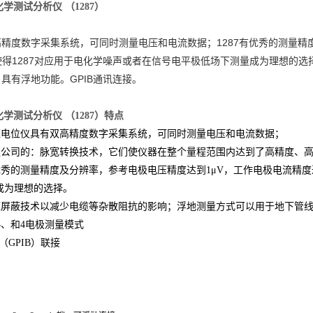
化学测试分析仪 （1287）
度数字采集系统，可同时测量电压和电流数据；1287有优秀的测量精度
使得1287对应用于电化学噪声或者在信号电平极低场下测量成为理想的选择
2A。具有浮地功能。GPIB通讯连接。
化学测试分析仪 （1287）特点
恒电位仪具有双高精度数字采集系统，可同时测量电压和电流数据；
强公司的：脉宽转换技术，它们使仪器在整个量程范围内达到了高精度、
有优秀的测量精度及分辨率，参考电极电压精度达到1μV，工作电极电流精度
成为理想的选择。
源屏蔽技术以减少电缆等杂散阻抗的影响；浮地测量方式可以用于地下管
3、和4电极测量模式
8（GPIB）联接