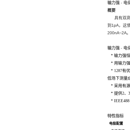
输力强 - 电
概要
具有双高精
到1pA，这
200nA~
输力强 - 电
* 输力强
* 用输力
* 1287
低场下测量
* 采用有
* 提供2、
* IEEE48
特性指标
电极配置