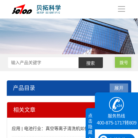
导
航
拨号
产品目录
展开
等离子清洗机
相关文章
点
服务热线
真空等离子清洗机
击
400-875-1717转809
隐
应用 | 电池行业：真空等离子清洗机如何破解燃料电池双极板表面处理难题
藏
大气常压等离子清洗机