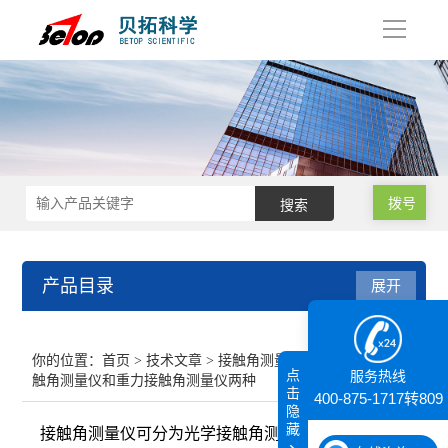
导
航
拨号
产品目录
展开
接触角测量仪
你的位置：
首页
>
技术文章
> 接触角测量仪可分为光学接
点
服务热线
触角测量仪和重力接触角测量仪两种
纳米粒度仪
击
400-875-1717转809
隐
藏
接触角测量仪可分为光学接触角测量仪和重力接触角
膜厚仪