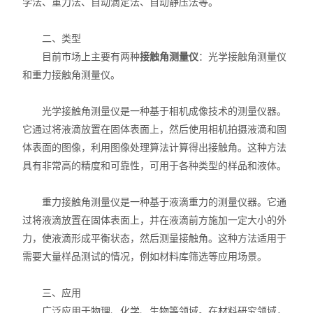
学法、重力法、自动滴定法、自动静压法等。
X射线衍射仪（XRD）
二、类型
激光光散射仪
目前市场上主要有两种
接触角测量仪
：光学接触角测量仪
扫描电镜（SEM）
和重力接触角测量仪。
电化学工作站
光学接触角测量仪是一种基于相机成像技术的测量仪器。
它通过将液滴放置在固体表面上，然后使用相机拍摄液滴和固
X荧光光谱XRF能量色散型
体表面的图像，利用图像处理算法计算得出接触角。这种方法
具有非常高的精度和可靠性，可用于各种类型的样品和液体。
分析仪器-光谱
重力接触角测量仪是一种基于液滴重力的测量仪器。它通
透反射率测量仪
过将液滴放置在固体表面上，并在液滴前方施加一定大小的外
等离子清洗机
力，使液滴形成平衡状态，然后测量接触角。这种方法适用于
需要大量样品测试的情况，例如材料库筛选等应用场景。
代理产品
三、应用
光学显微镜
广泛应用于物理、化学、生物等领域。在材料研究领域，