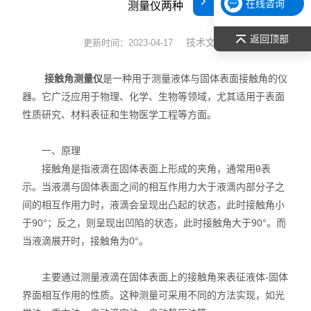
在线咨询
测量仪两种
表面张力仪
返回顶部
技术文章
更新时间：2023-04-17
光谱部件及外设
接触角测量仪
是一种用于测量液体与固体表面接触角的仪
拉曼光谱仪
器。它广泛应用于物理、化学、生物等领域，尤其适用于表面
性质研究、材料表征和生物医学工程等方面。
差示/热重/差热/热分析
一、原理
红外光谱（IR、傅立叶）
接触角是指液滴在固体表面上形成的夹角，通常用θ表
示。当液滴与固体表面之间的相互作用力大于液滴内部分子之
扫描探针显微镜/原子力
间的相互作用力时，液滴会呈现出凸起的状态，此时接触角小
激光粒度仪、纳米粒度仪
于90°；反之，则呈现出凹陷的状态，此时接触角大于90°。而
当液滴展开时，接触角为0°。
低温恒温器
主要通过测量液滴在固体表面上的接触角来表征液体-固体
荧光分光光度计（分子荧光
界面相互作用的性质。这种测量可采用不同的方法实现，如光