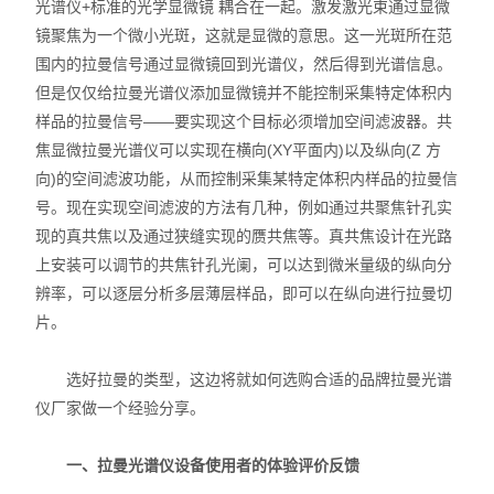
光谱仪+标准的光学显微镜 耦合在一起。激发激光束通过显微
X射线衍射仪（XRD）
镜聚焦为一个微小光斑，这就是显微的意思。这一光斑所在范
围内的拉曼信号通过显微镜回到光谱仪，然后得到光谱信息。
激光光散射仪
但是仅仅给拉曼光谱仪添加显微镜并不能控制采集特定体积内
扫描电镜（SEM）
样品的拉曼信号——要实现这个目标必须增加空间滤波器。共
焦显微拉曼光谱仪可以实现在横向(XY平面内)以及纵向(Z 方
电化学工作站
向)的空间滤波功能，从而控制采集某特定体积内样品的拉曼信
号。现在实现空间滤波的方法有几种，例如通过共聚焦针孔实
X荧光光谱XRF能量色散型
现的真共焦以及通过狭缝实现的赝共焦等。真共焦设计在光路
上安装可以调节的共焦针孔光阑，可以达到微米量级的纵向分
分析仪器-光谱
辨率，可以逐层分析多层薄层样品，即可以在纵向进行拉曼切
片。
透反射率测量仪
等离子清洗机
选好拉曼的类型，这边将就如何选购合适的品牌拉曼光谱
仪厂家做一个经验分享。
代理产品
一、拉曼光谱仪设备使用者的体验评价反馈
光学显微镜