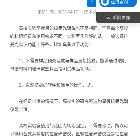
在线咨询
表面张力仪
技术文章
更新时间：2023-04-17
返回顶部
光谱部件及外设
高校实验室使用的
拉曼光谱仪
也不尽相同，毕竟每个高校
的科研经费和使用需求不同。实验室条件好的话，一般选择拉
拉曼光谱仪
曼光谱仪功能上好些，比如具备以下功能：
差示/热重/差热/热分析
1、不需要样品预处理或与样品直接接触，能够通过透明
包装材料如玻璃或塑料直接测试样品功能。
红外光谱（IR、傅立叶）
扫描探针显微镜/原子力
2、直观搭载的软件和简单的操作方式。
激光粒度仪、纳米粒度仪
在经费合适的情况下，高校实验研究所选购
显微拉曼光谱
仪
最合适。
低温恒温器
高校实验室使用的话因为场地固定，不需要移动，所以可
荧光分光光度计（分子荧光
以选用台式高精度的拉曼光谱仪，显微拉曼光谱仪就是把拉曼