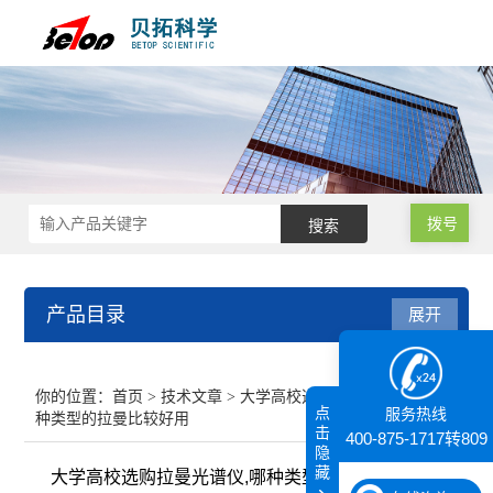
拨号
产品目录
展开
接触角测量仪
你的位置：
首页
>
技术文章
> 大学高校选购拉曼光谱仪,哪
点
服务热线
种类型的拉曼比较好用
纳米粒度仪
击
400-875-1717转809
隐
藏
大学高校选购拉曼光谱仪,哪种类型的拉曼比较好用
膜厚仪