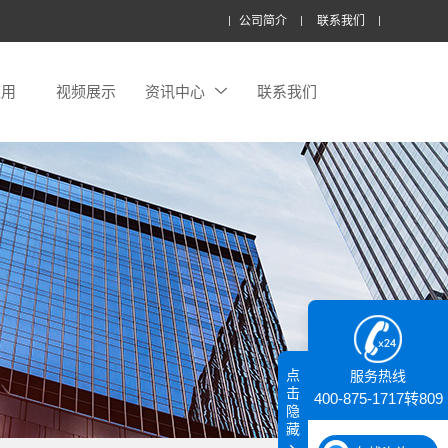
公司简介
联系我们
应用
视频展示
资讯中心
联系我们
点
服务热线
击
400-875-1717转809
隐
藏