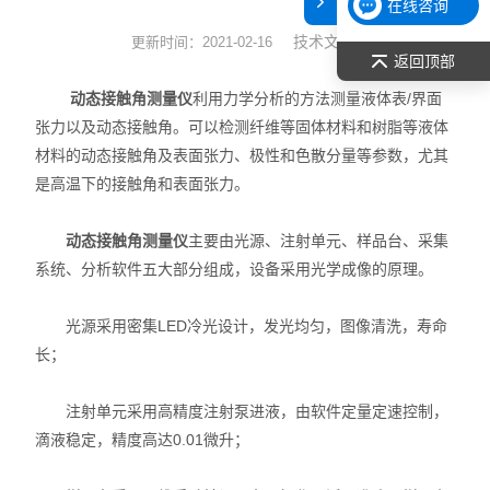
在线咨询
表面张力仪
技术文章
更新时间：2021-02-16
返回顶部
光谱部件及外设
动态接触角测量仪
利用力学分析的方法测量液体表/界面
张力以及动态接触角。可以检测纤维等固体材料和树脂等液体
拉曼光谱仪
材料的动态接触角及表面张力、极性和色散分量等参数，尤其
是高温下的接触角和表面张力。
差示/热重/差热/热分析
动态接触角测量仪
主要由光源、注射单元、样品台、采集
红外光谱（IR、傅立叶）
系统、分析软件五大部分组成，设备采用光学成像的原理。
扫描探针显微镜/原子力
光源采用密集LED冷光设计，发光均匀，图像清洗，寿命
激光粒度仪、纳米粒度仪
长；
低温恒温器
注射单元采用高精度注射泵进液，由软件定量定速控制，
滴液稳定，精度高达0.01微升；
荧光分光光度计（分子荧光