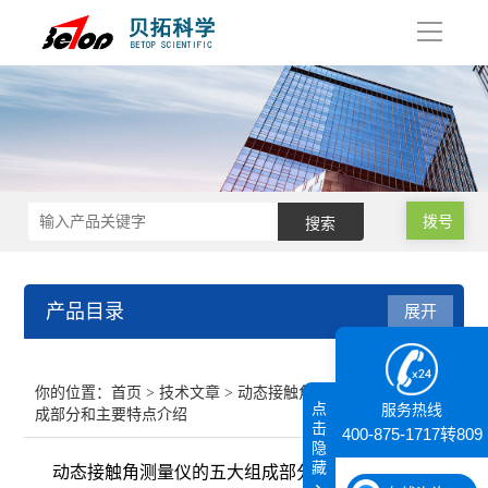
导
航
拨号
产品目录
展开
接触角测量仪
你的位置：
首页
>
技术文章
> 动态接触角测量仪的五大组
点
服务热线
成部分和主要特点介绍
纳米粒度仪
击
400-875-1717转809
隐
藏
动态接触角测量仪的五大组成部分和主要特点介绍
膜厚仪