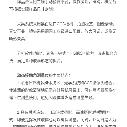
样品台采用三维手动精调平台，操作灵活，准确，样品台
X射线衍射仪（XRD）
可根据实际样品尺寸定制；
激光光散射仪
采集系统采用黑白进口CCD相机，拍摄稳定，图像清晰，
扫描电镜（SEM）
真实可靠，镜头采用德国工业级进口配置，放大可调，成像无
畸形失真；
电化学工作站
分析软件功能*，具备一键式全自动拟合能力，具备拟合方
X荧光光谱XRF能量色散型
法，满足各种液滴形态的拟合。
分析仪器-光谱
动态接触角测量仪
的主要特点：
1.采用计算机多媒体技术，光学系统和CCD摄像头结合，
透反射率测量仪
使液滴的影像清晰地显示在计算机屏幕上，可在瞬间将图像存
等离子清洗机
储下供测量使用，避免因液体蒸发造成测量失败。
代理产品
2.具有瞬间冻结、自动连续摄影、高速摄影3种截图方
式，即便是挥发性液体也可以确保测量。同时，外切线是人为
光学显微镜