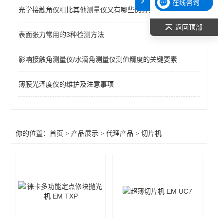
在线咨询
光学接触角仪粗比其他测量仪又有哪些优势？
原子吸收光谱（AAS）
返回顶部
表面张力常用的3种检测方法
仪器鉴定用标准物质
切片机
影响接触角测量仪/水滴角测量仪测值精度的关键要素
纳米压痕仪、划痕仪
薄膜光泽度仪的维护及注意事项
恒温/加热/干燥
样品前处理
你的位置：
首页
>
产品展示
>
代理产品
>
切片机
查看全部 >>