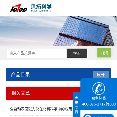
拨号
产品目录
展开
代理产品
相关文章
点
服务热线
显微操作仪
击
400-875-1717转809
隐
全自动表面张力仪在材料科学中的应用
藏
核磁共振（NMR）