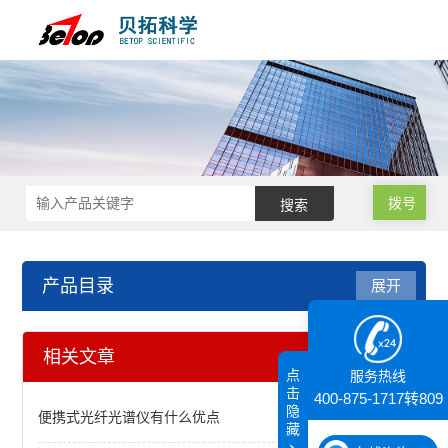
拨号
产品目录
展开
代理产品
相关文章
点
服务热线
显微操作仪
击
400-875-1717转809
隐
便携式光纤光谱仪有什么优点
藏
核磁共振（NMR）