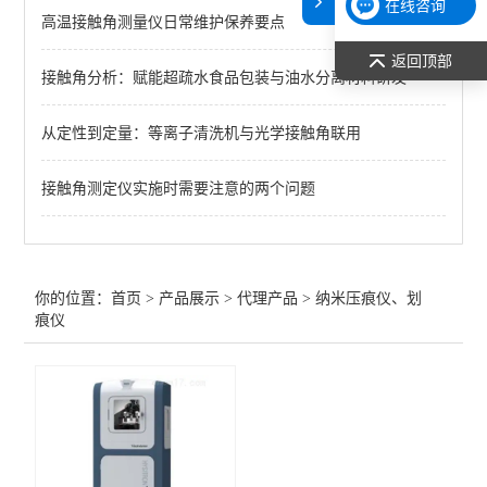
在线咨询
高温接触角测量仪日常维护保养要点
原子吸收光谱（AAS）
返回顶部
接触角分析：赋能超疏水食品包装与油水分离材料研发
仪器鉴定用标准物质
切片机
从定性到定量：等离子清洗机与光学接触角联用
纳米压痕仪、划痕仪
接触角测定仪实施时需要注意的两个问题
恒温/加热/干燥
样品前处理
你的位置：
首页
>
产品展示
>
代理产品
>
纳米压痕仪、划
痕仪
查看全部 >>