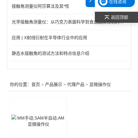
在线咨询
接触角测量仪阿莎算法及其*性
原子吸收光谱（AAS）
返回顶部
光学接触角测量仪：从巧克力表面科学到食品品质控制的革命性工具
仪器鉴定用标准物质
切片机
应用 | X射线衍射在半导体行业中的应用
纳米压痕仪、划痕仪
静态水接触角的测试方法和特点信息介绍
恒温/加热/干燥
样品前处理
你的位置：
首页
>
产品展示
>
代理产品
>
显微操作仪
查看全部 >>