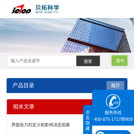
拨号
产品目录
展开
代理产品
相关文章
点
服务热线
显微操作仪
击
400-875-1717转809
隐
界面张力的定义和影响决定因素
藏
核磁共振（NMR）