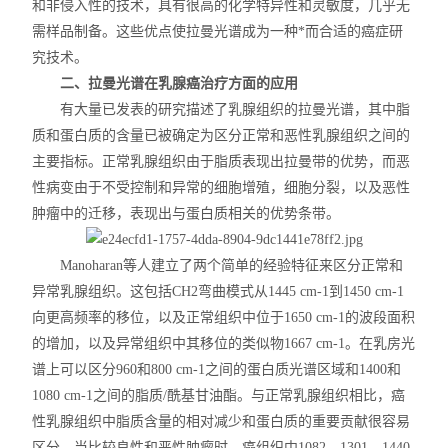
和非侵入性的技术，具有很高的化学特异性和灵敏度，几乎无
X射线衍射仪（XRD）
需样品制备。这些优点使拉曼光谱成为一种*而合适的癌症研
究技术。
激光光散射仪
二、拉曼光谱在乳腺癌治疗方面的应用
扫描电镜（SEM）
有大量已发表的研究描述了乳腺组织的拉曼光谱，其中脂
质和蛋白质的含量已被确定为区分正常和恶性乳腺组织之间的
电化学工作站
主要指标。正常乳腺组织由于脂质表现出拉曼带的优势，而恶
性病变由于不受控制和异常的细胞增殖，细胞分裂，以及恶性
X荧光光谱XRF能量色散型
肿瘤中的迁移，表现出与蛋白质相关的优势条带。
分析仪器-光谱
Manoharan等人建立了两个简单的经验特征来区分正常和
异常乳腺组织。这包括CH2弯曲模式从1445 cm-1到1450 cm-1
透反射率测量仪
向更高频率的移位，以及正常组织中位于1650 cm-1的波段面积
等离子清洗机
的增加，以及异常组织中其移位的类似物1667 cm-1。在乳房光
谱上可以区分960和800 cm-1之间的蛋白质光谱区域和1400和
代理产品
1080 cm-1之间的脂质/酰基甘油酯。与正常乳腺组织相比，癌
性乳腺组织中脂质含量的相对减少和蛋白质的重要贡献很容易
光学显微镜
区分。当比较良性和恶性肿瘤时，癌组织中1082、1301、1440