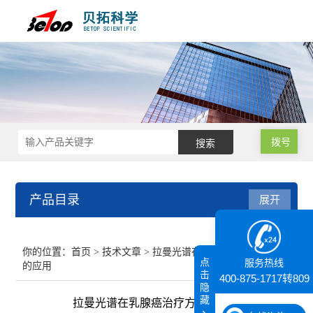
拨号
产品目录
展开
接触角测量仪
你的位置：
首页
>
技术文章
> 拉曼光谱在乳腺癌治疗方面
点
服务热线
的应用
纳米粒度仪
击
400-875-1717转809
隐
藏
拉曼光谱在乳腺癌治疗方面的应用
膜厚仪