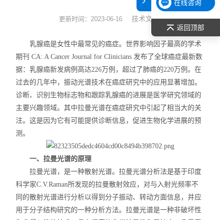
在线咨询
表面张力仪
技术文章
更新时间：2023-06-16
返回顶部
光谱部件及外设
乳腺癌是女性中最常见的癌症。世界影响因子最高的学术
期刊 CA: A Cancer Journal for Clinicians 发布了全球癌症最新数
拉曼光谱仪
据：乳腺癌新发病例高达226万例，超过了肺癌的220万例。在
过去的几年中，振动光谱技术在癌症研究中的应用显著增加。
差示/热重/差热/热分析
诊断、识别生物标志物和跟踪乳腺癌的进展是医学研究领域的
主要兴趣领域。其中拉曼光谱在癌症研究中引起了相当大的关
红外光谱（IR、傅立叶）
注。这是因为它有可能提供诊断信息，促进生物化学进展的预
扫描探针显微镜/原子力
测。
激光粒度仪、纳米粒度仪
一、拉曼光谱的原理
拉曼光谱，是一种散射光谱。拉曼光谱分析法是基于印度
低温恒温器
科学家C.V.Raman所发现的拉曼散射效应，对与入射光频率不
同的散射光谱进行分析以得到分子振动、转动方面信息，并应
荧光分光光度计（分子荧光
用于分子结构研究的一种分析方法。拉曼光谱是一种非破坏性