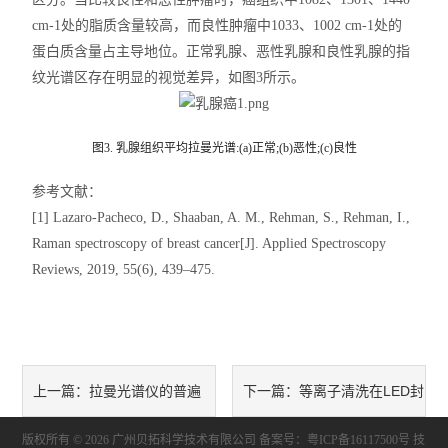
cm-1处的脂质含量较高，而良性肿瘤中1033、1002 cm-1处的
力学测试仪
蛋白质含量占主导地位。正常乳腺、恶性乳腺和良性乳腺的指
纹光谱区存在明显的视觉差异，如图3所示。
表面/界面性能测定仪
图3. 乳腺组织平均拉曼光谱:(a)正常;(b)恶性;(c)良性
参考文献：
[1] Lazaro-Pacheco, D., Shaaban, A. M., Rehman, S., Rehman, I.,
Raman spectroscopy of breast cancer[J]. Applied Spectroscopy
Reviews, 2019, 55(6), 439–475.
拉曼光谱仪的普遍
等离子清洗在LED封
上一篇：
下一篇：
版权所有 © 2026 广州贝拓科学技术有限公司
主要用途有哪些
装工艺中的应用
备案号：粤ICP备16117500号
技