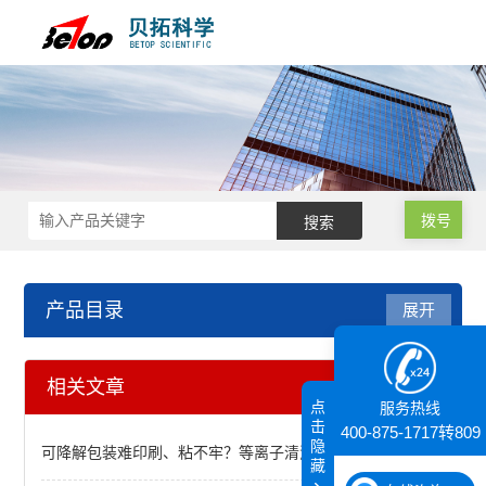
拨号
产品目录
展开
等离子清洗机
相关文章
点
服务热线
真空等离子清洗机
击
400-875-1717转809
隐
可降解包装难印刷、粘不牢？等离子清洗机一招搞定！
藏
大气常压等离子清洗机