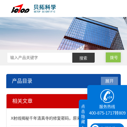
拨号
产品目录
展开
X荧光光谱XRF能量色散型
相关文章
点
服务热线
X射线荧光光谱仪
击
400-875-1717转809
隐
X射线揭秘千年清真寺的修复密码，原来古人早就懂“自愈”
藏
查看全部 >>