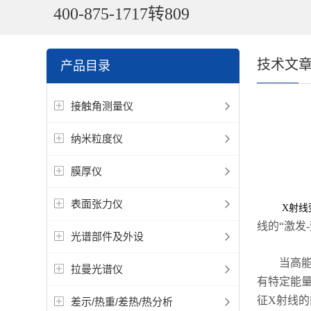
400-875-1717转809
技术文
产品目录
接触角测量仪
纳米粒度仪
膜厚仪
表面张力仪
X射线
线的“激发
光谱部件及外设
当高能初
拉曼光谱仪
有特定能
征X射线
差示/热重/差热/热分析