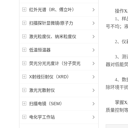
红外光谱（IR、傅立叶）
操作
X
1、样品
扫描探针显微镜/原子力
号不均；
激光粒度仪、纳米粒度仪
2、仪器
低温恒温器
3、测试
荧光分光光度计（分子荧光
器对低能
X射线衍射仪（XRD）
4、数据
除环境干
激光光散射仪
掌握
X
扫描电镜（SEM）
质量控制
电化学工作站