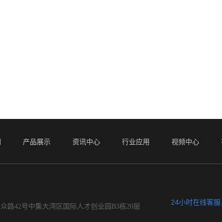
们
产品展示
资讯中心
行业应用
视频中心
24小时在线客
众路42号中集大湾区国际人才创业园B3栋20层