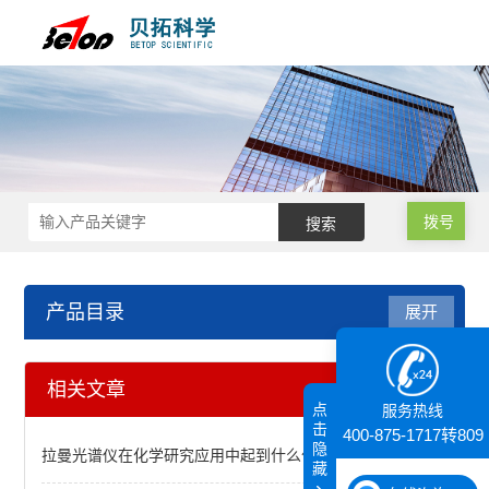
拨号
产品目录
展开
代理产品
相关文章
点
服务热线
显微操作仪
击
400-875-1717转809
隐
拉曼光谱仪在化学研究应用中起到什么作用
藏
核磁共振（NMR）