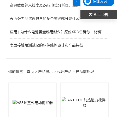
在线咨询
高灵敏度纳米粒度及Zeta电位分析仪，应对复杂样品
原子吸收光谱（AAS）
返回顶部
表面张力测试仪包含的多个关键部分是什么？
仪器鉴定用标准物质
切片机
应用 | 为什么电池容量越用越少？原位XRD告诉你：材料“悄悄”变了相！
纳米压痕仪、划痕仪
表面接触角测试仪的软件结构设计和产品特征
恒温/加热/干燥
样品前处理
你的位置：
首页
>
产品展示
>
代理产品
>
样品前处理
查看全部 >>