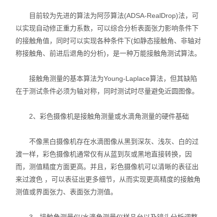
X射线衍射仪（XRD）
目前较为先进的算法为阿莎算法(ADSA-RealDrop)法，可
以实现自动修正重力系数，可以综合分析表面张力影响条件下
激光光散射仪
的接触角值，同时可以实现各种条件下(如静态接触角、非轴对
扫描电镜（SEM）
称接触角、前进后退角的分析)，是一种万能接触角测试算法。
电化学工作站
接触角测量的基本算法为Young-Laplace算法，但其缺陷
在于测试条件必须为轴对称，同时测试时尽量避免近圆图像。
X荧光光谱XRF能量色散型
2、彩色摄像机是接触角测量或水滴角测量的硬件基础
分析仪器-光谱
不像黑白摄像机存在水滴图像从黑到深灰、浅灰、白的过
透反射率测量仪
渡一样，彩色摄像机通常仅有从蓝到灰或黑地直接转换，因
等离子清洗机
而，测值精度方面更高。并且，彩色摄像机可以清晰的表征出
来过渡色 ，可以表征出更多细节，从而实现更高精度的接触角
代理产品
测值或界面张力、表面张力测值。
光学显微镜