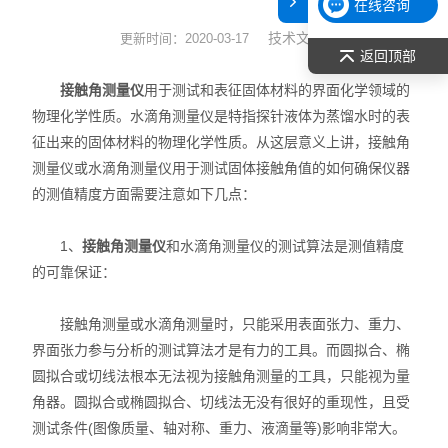
在线咨询
表面张力仪
技术文章
更新时间：2020-03-17
返回顶部
光谱部件及外设
接触角测量仪
用于测试和表征固体材料的界面化学领域的
物理化学性质。水滴角测量仪是特指探针液体为蒸馏水时的表
拉曼光谱仪
征出来的固体材料的物理化学性质。从这层意义上讲，接触角
测量仪或水滴角测量仪用于测试固体接触角值的如何确保仪器
差示/热重/差热/热分析
的测值精度方面需要注意如下几点：
红外光谱（IR、傅立叶）
1、
接触角测量仪
和水滴角测量仪的测试算法是测值精度
扫描探针显微镜/原子力
的可靠保证：
激光粒度仪、纳米粒度仪
接触角测量或水滴角测量时，只能采用表面张力、重力、
界面张力参与分析的测试算法才是有力的工具。而圆拟合、椭
低温恒温器
圆拟合或切线法根本无法视为接触角测量的工具，只能视为量
角器。圆拟合或椭圆拟合、切线法无没有很好的重现性，且受
荧光分光光度计（分子荧光
测试条件(图像质量、轴对称、重力、液滴量等)影响非常大。