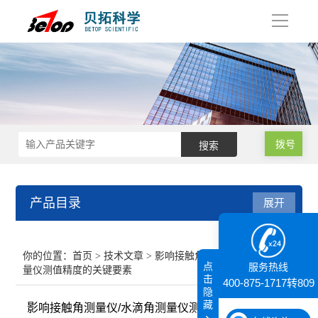
导
航
拨号
产品目录
展开
接触角测量仪
你的位置：
首页
>
技术文章
> 影响接触角测量仪/水滴角测
点
服务热线
量仪测值精度的关键要素
纳米粒度仪
击
400-875-1717转809
隐
藏
影响接触角测量仪/水滴角测量仪测值精度的关键要素
膜厚仪