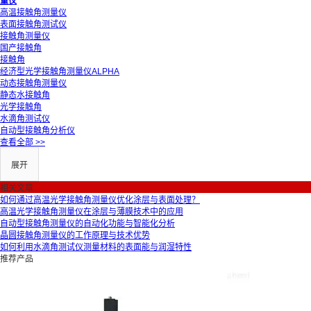
量仪
高温接触角测量仪
表面接触角测试仪
公司简介
接触角测量仪
国产接触角
接触角
经济型光学接触角测量仪ALPHA
合作伙伴
动态接触角测量仪
静态水接触角
光学接触角
水滴角测试仪
自动型接触角分析仪
查看全部 >>
展开
相关文章
如何通过高温光学接触角测量仪优化涂层与表面处理？
高温光学接触角测量仪在涂层与薄膜技术中的应用
自动型接触角测量仪的自动化功能与智能化分析
产品展示
晶圆接触角测量仪的工作原理与技术优势
如何利用水滴角测试仪测量材料的表面能与润湿特性
推荐产品
接触角测量仪