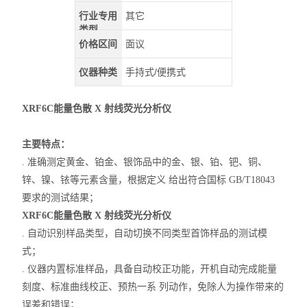
行业专用
其它
类型
价格区间
面议
仪器种类
手持式/便携式
XRF6C能量色散 X 射线荧光分析仪
主要特点：
. 准确测定黄金、铂金、银饰品中的金、银、铂、钯、铜、
锌、镍、铱等元素含量，根据定义 给出符合国标 GB/T18043
要求的测试结果；
XRF6C能量色散 X 射线荧光分析仪
. 自动识别样品类型，自动切换不同类型首饰样品的测试模
式；
. 仪器内置标准样品，具备自动校正功能，开机自动完成能量
刻度、标准曲线校正、预热一系 列动作，免除人为操作带来的
误差和错误；