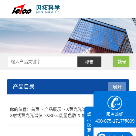
拨号
产品目录
展开
X荧光光谱XRF能量色散型
你的位置：
首页
>
产品展示
>
X荧光光谱XRF能量色散型
>
点
服务热线
X射线荧光光谱仪
>XRF6C能量色散 X 射线荧光分析仪
X射线荧光光谱仪
击
400-875-1717转809
隐
藏
查看全部 >>