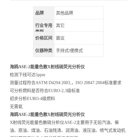
品牌
其他品牌
行业专用
其它
类型
价格区间
面议
仪器种类
手持式/便携式
海鸥ASE-2能量色散X射线硫荧光分析仪
检测下线可达
5ppm
测量过程符合
ASTM D4294:2003,
，
ISO 20847:2004
标准要求
可分析燃料是否符合
EURO-2,3
级标准
初步分析
EURO-4
级燃料
无需氦
海鸥ASE-2能量色散X射线硫荧光分析仪
X
射线荧光能量色散硫分析仪
ASE-2
主要用于无铅汽油、柴
油、原油、煤油、石油残渣、润滑油、液压油、喷气式发动机