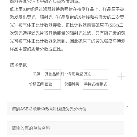
燃料等其它油类中硫的质量浓度测量。
低功率
X
射线经过滤器转换后照射在待测样品上，样品原子被
激发发出荧光。辐射光（样品反射的
X
射线和被激发的二次荧
光）被气体正比计数器接收，正比计数器前置硫原子
(SKα)
二
次荧光选择滤光片
将其他能量的辐射光过滤，只有硫元素的荧
光可被气体正比计数器采集到，因此硫原子的荧光强度与待测
样品中硫的质量分数成正比。
技术参数
+
品牌
行业专用类型
其他品牌
其它
价格区间
仪器种类
面议
手持式/便携式