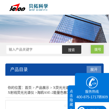
拨号
产品目录
展开
X荧光光谱XRF能量色散型
你的位置：
首页
>
产品展示
>
X荧光光谱XRF能量色散型
>
点
服务热线
X射线荧光光谱仪
>海鸥ASE-2能量色散X射线硫荧光分析仪
X射线荧光光谱仪
击
400-875-1717转809
隐
藏
查看全部 >>