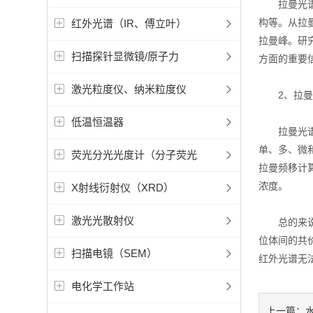
拉曼光谱仪
构等。从拉
红外光谱（IR、傅立叶）
拉曼峰。研
扫描探针显微镜/原子力
方面的重要
激光粒度仪、纳米粒度仪
2、拉曼光
低温恒温器
拉曼光谱仪
单、多、微
荧光分光光度计（分子荧光
拉曼频移计
浓度。
X射线衍射仪（XRD）
激光光散射仪
总的来
位体间的共
扫描电镜（SEM）
红外光谱无
电化学工作站
上一篇：