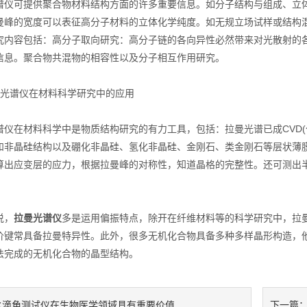
可提供聚合物材料结构方面的许多重要信息。如分子结构与组成、立体
曼峰的宽度可以表征高分子材料的立体化学纯度。如无规立场试样或结构混
究内容包括：高分子取向研究：高分子链的各向异性必然带来对光散射的
信息。聚合物共混物的相容性以及分子相互作用研究。
谱仪在材料科学研究中的应用
在材料科学中是物质结构研究的有力工具，包括：拉曼光谱已成CVD(
和非晶硅结构以及硼化非晶硅、氢化非晶硅、金刚石、类金刚石等层状薄
算出应变层的应力，根据拉曼峰的对称性，知道晶格的完整性。还可测出
说，
拉曼光谱仪
多是运用偏振特点，除开在纤维材料等的科学研究中，拉
价键常具备拉曼特异性。此外，很多无机化合物具备多种多样晶形构造，
法完成的无机化合物的晶型结构。
水滴角测试仪在生物医学领域具有重要价值
下一篇