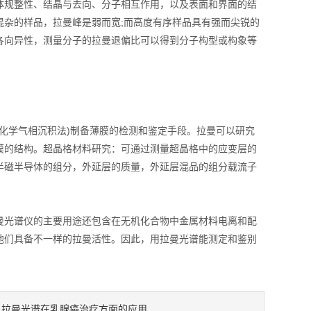
规整性、结晶与去向、分子相互作用，以及表面和界面的结
杂的样品，拉曼峰是弱而宽;而高度有序样品具有强而尖锐的
各向异性，测量分子的拉曼退偏比可以得到分子构型或构象等
化学气相沉积法)制备薄膜的检测和鉴定手段。拉曼可以研究
膜的结构。超晶格材料研究：可通过测量超晶格中的应变层的
半磁半导体的组分，外延层的质量，外延层混品的组分载流子
曼光谱仪的主要用途还包含在无机化合物中金属材料电离和配
他们具备不一样的拉曼活性。因此，用拉曼光谱能测定和鉴别
拉曼光谱在乳腺癌治疗方面的应用
：