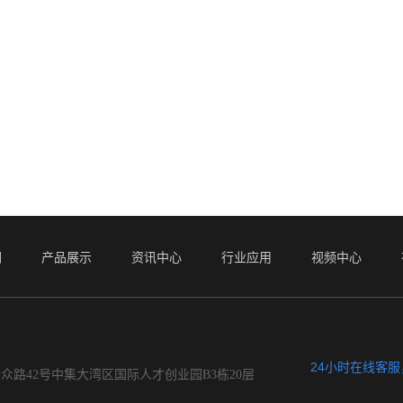
们
产品展示
资讯中心
行业应用
视频中心
24小时在线客
众路42号中集大湾区国际人才创业园B3栋20层