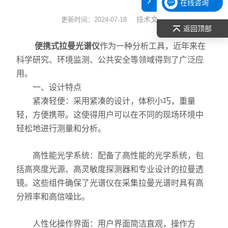
在线咨询
表面张力仪
技术文章
更新时间：2024-07-18
返回顶部
光谱部件及外设
便携式拉曼光谱仪
作为一种分析工具，近年来在
科学研究、环境监测、公共安全等领域得到了广泛应
拉曼光谱仪
用。
一、设计特点
差示/热重/差热/热分析
紧凑轻便：采用紧凑的设计，体积小巧，重量
红外光谱（IR、傅立叶）
轻，方便携带。这使得用户可以在不同的现场环境中
轻松地进行测量和分析。
扫描探针显微镜/原子力
高性能光学系统：配备了高性能的光学系统，包
激光粒度仪、纳米粒度仪
括高亮度光源、高灵敏度探测器和专业设计的拉曼透
镜。这些组件确保了光谱仪在采集拉曼光谱时具有高
低温恒温器
分辨率和高信噪比。
荧光分光光度计（分子荧光
人性化操作界面：用户界面简洁直观，操作方