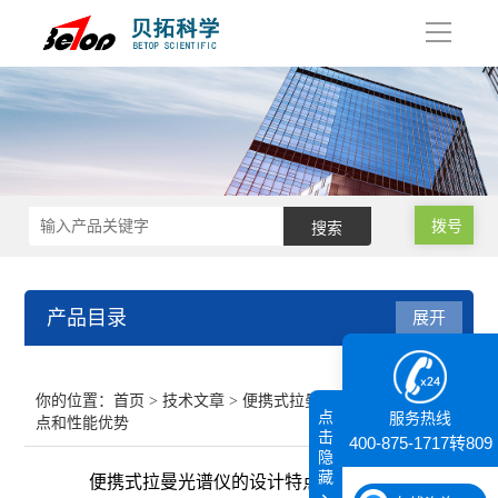
导
航
拨号
产品目录
展开
接触角测量仪
你的位置：
首页
>
技术文章
> 便携式拉曼光谱仪的设计特
点
服务热线
点和性能优势
纳米粒度仪
击
400-875-1717转809
隐
藏
便携式拉曼光谱仪的设计特点和性能优势
膜厚仪