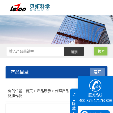
拨号
产品目录
展开
代理产品
你的位置：
首页
>
产品展示
>
代理产品
>
显微操作仪
>显
点
服务热线
微操作仪
显微操作仪
击
400-875-1717转809
隐
藏
核磁共振（NMR）