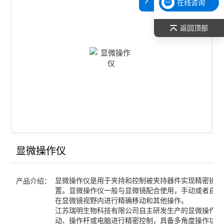
在线咨询
原子吸收光谱（AAS）
返回顶部
仪器鉴定用标准物质
切片机
纳米压痕仪、划痕仪
恒温/加热/干燥
样品前处理
显微操作仪
查看全部 >>
显微操作仪是用于夹持和控制被夹持器件实现精密操作
产品介绍：
置。显微操作仪一般与显微镜配合使用，手动或者自动
在显微镜视野内进行精确移动和其他操作。
江苏瑞明生物科技有限公司自主研发生产的显微操作仪
动、操作杆或电脑进行精密控制，具备多角度操作功能