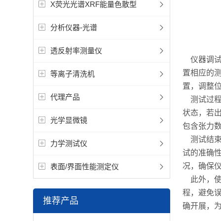
X荧光光谱XRF能量色散型
分析仪器-光谱
透反射率测量仪
仪器调试
置相应的
等离子清洗机
置，调整
代理产品
测试过程
状态，若
光学显微镜
包含张力
测试结束
力学测试仪
试的准确
况，确保
表面/界面性能测定仪
此外，使
程，避免
推荐产品
确开展，