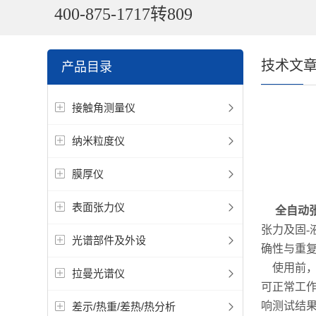
400-875-1717转809
技术文
产品目录
接触角测量仪
纳米粒度仪
膜厚仪
表面张力仪
全自动
张力及固-
光谱部件及外设
确性与重
使用前，
拉曼光谱仪
可正常工
响测试结
差示/热重/差热/热分析