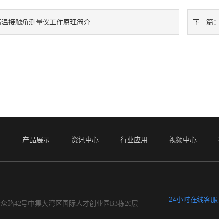
高温接触角测量仪工作原理简介
下一篇
们
产品展示
资讯中心
行业应用
视频中心
24小时在线客
众路42号中集大湾区国际人才创业园B3栋20层