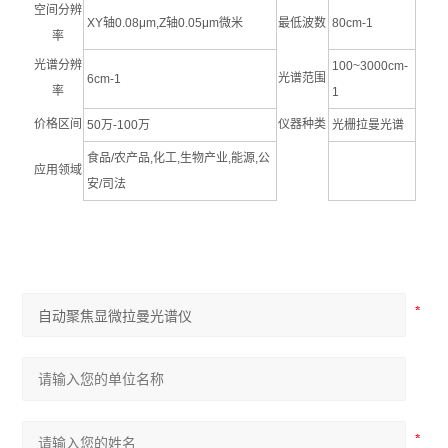
空间分辨
XY轴0.08μm,Z轴0.05μm微米
最低波数
80cm-1
率
光谱分辨
100~3000cm-
光谱范围
6cm-1
率
1
价格区间
仪器种类
50万-100万
光栅拉曼光谱
食品/农产品,化工,生物产业,能源,公
应用领域
安/司法