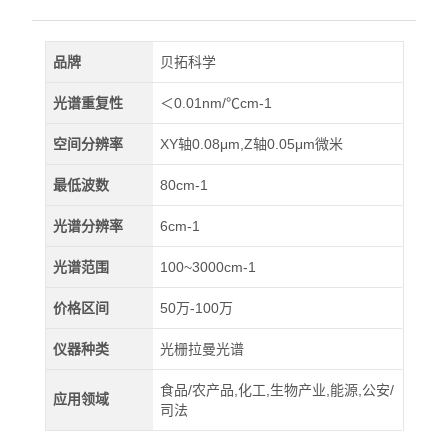
品牌
贝拓科学
光谱重复性
＜0.01nm/℃cm-1
空间分辨率
XY轴0.08μm,Z轴0.05μm微米
最低波数
80cm-1
光谱分辨率
6cm-1
光谱范围
100~3000cm-1
价格区间
50万-100万
仪器种类
光栅拉曼光谱
食品/农产品,化工,生物产业,能源,公安/
应用领域
司法