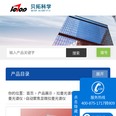
拨号
产品目录
展开
拉曼光谱仪
你的位置：
首页
>
产品展示
>
拉曼光谱仪
>
CVRam显微拉
点
服务热线
曼光谱仪
>自动聚焦显微拉曼光谱仪
显微共聚焦拉曼光谱仪
击
400-875-1717转809
隐
藏
进口拉曼光谱仪