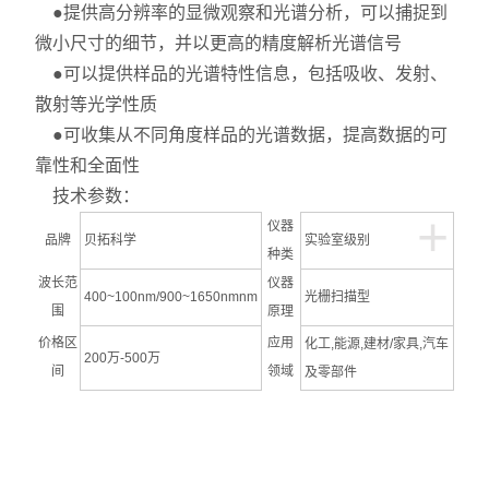
●提供高分辨率的显微观察和光谱分析，可以捕捉到
微小尺寸的细节，并以更高的精度解析光谱信号
●可以提供样品的光谱特性信息，包括吸收、发射、
散射等光学性质
●可收集从不同角度样品的光谱数据，提高数据的可
靠性和全面性
技术参数：
+
仪器
品牌
贝拓科学
实验室级别
种类
波长范
仪器
400~100nm/900~1650nmnm
光栅扫描型
围
原理
价格区
应用
化工,能源,建材/家具,汽车
200万-500万
间
领域
及零部件