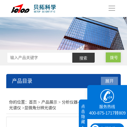
导
航
拨号
产品目录
展开
分析仪器-光谱
你的位置：
首页
>
产品展示
>
分析仪器-光谱
>
显微角分辨
点
服务热线
光谱仪
>显微角分辨光谱仪
显微角分辨光谱仪
击
400-875-1717转809
隐
藏
紫外可见分光光度计