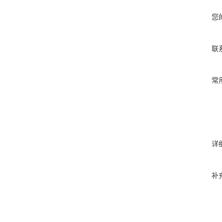
您
联
常
详
补