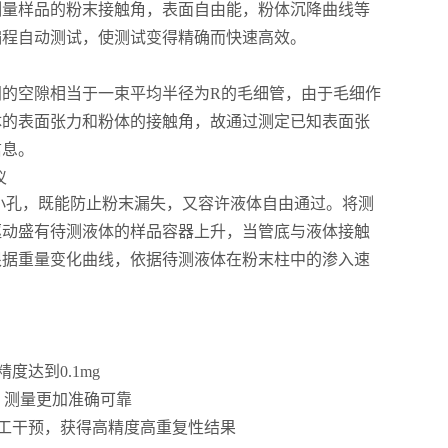
测量样品的粉末接触角，表面自由能，粉体沉降曲线等
编程自动测试，使测试变得精确而快速高效。
体间的空隙相当于一束平均半径为R的毛细管，由于毛细作
体的表面张力和粉体的接触角，故通过测定已知表面张
信息。
孔，既能防止粉末漏失，又容许液体自由通过。将测
驱动盛有待测液体的样品容器上升，当管底与液体接触
根据重量变化曲线，依据待测液体在粉末柱中的渗入速
达到0.1mg
，测量更加准确可靠
工干预，获得高精度高重复性结果