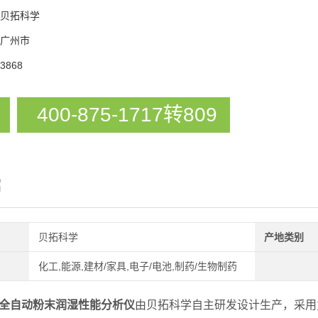
贝拓科学
广州市
3868
400-875-1717转809
绍
贝拓科学
产地类别
化工,能源,建材/家具,电子/电池,制药/生物制药
00全自动粉末润湿性能分析仪
由贝拓科学自主研发设计生产，采用