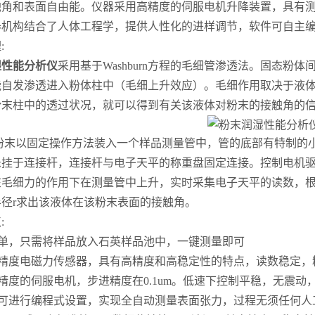
触角和表面自由能。仪器采用高精度的伺服电机升降装置，具有
器机构结合了人体工程学，提供人性化的进样调节，软件可自主
:
湿性能分析仪
采用基于Washburn方程的毛细管渗透法。固态粉
能自发渗透进入粉体柱中（毛细上升效应）。毛细作用取决于液
粉末柱中的透过状况，就可以得到有关该液体对粉末的接触角的
末以固定操作方法装入一个样品测量管中，管的底部有特制的小
悬挂于连接杆，连接杆与电子天平的称重盘固定连接。控制电机
在毛细力的作用下在测量管中上升，实时采集电子天平的读数，
径r求出该液体在该粉末表面的接触角。
:
单，只需将样品放入石英样品池中，一键测量即可
度电磁力传感器，具有高精度和高稳定性的特点，读数稳定，精度
度的伺服电机，步进精度在0.1um。低速下控制平稳，无震动
可进行编程式设置，实现全自动测量表面张力，过程无须任何人