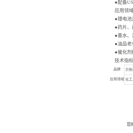
●配备US
应用领域
●锂电池
●药片、
●墨水、
●油品老
●催化剂
技术指标
品牌
贝拓
应用领域
化工
您