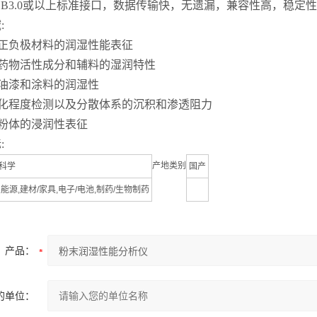
B3.0或以上标准接口，数据传输快，无遗漏，兼容性高，稳定
:
正负极材料的润湿性能表征
药物活性成分和辅料的湿润特性
油漆和涂料的润湿性
化程度检测以及分散体系的沉积和渗透阻力
粉体的浸润性表征
:
产地类别
科学
国产
,能源,建材/家具,电子/电池,制药/生物制药
产品：
的单位：