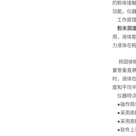
的粉体接
功能。仪
工作原理
粉末润
用，液体
力液体在
将固体粉
量管垂直
时，液体
度和平均半
仪器特点
●操作简
●采用高精
●采用高精
●软件上