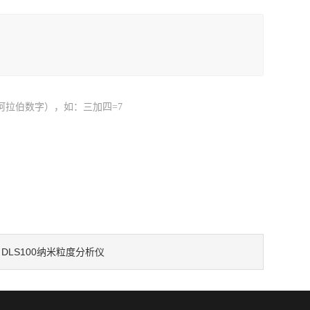
阿拉伯数字），如：三加四=7
DLS100纳米粒度分析仪
：