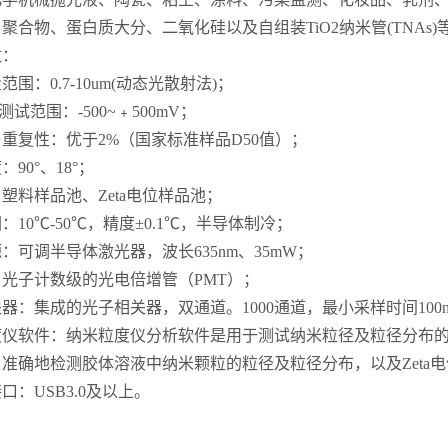
聚合物、蛋白质大分、二氧化硅以及自组装TiO2纳米管(TNAs)
：
：0.7-10um(动态光散射法)；
测试范围：-500~﹢500mV；
复性：优于2%（国家标准样品D50值）；
90°、18°；
料样品池、Zeta电位样品池；
10℃-50℃，精度±0.1℃，半导体制冷；
可调半导体激光器，波长635nm、35mW；
光子计数级的光电倍增管（PMT）；
：集成的光子相关器，双通道。1000通道，最小采样时间100n
仪软件：纳米粒度仪分析软件是用于测试纳米粒径及粒径分布的
准确地检测胶体溶液中纳米颗粒的粒径及粒径分布，以及Zeta
：USB3.0及以上。