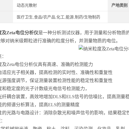
动态光散射
产地类别
医疗卫生,食品/农产品,化工,能源,制药/生物制药
及Zeta电位分析仪
是一种分析测试仪器，用于测量和分析物质
能够对纳米级颗粒进行准确的粒度分析，并测量物质的电位。
点：
及Zeta电位分析仪具有高速、准确的检测能力
自适应光子相关器，提高检测的实时性、准确性和重复性
光源强度调节，保证测量装置检测性能的稳定性和重复性
度和稳定度的光子计数级光电信号检测能力，
纤耦合装置，高效地增加DLS和ELS信号的信噪比，提高测量
的频谱分析算法，提高ELS的测量精度
性的光路与电路设计：消除杂散光和噪声信号的影响，结果稳定
：
学机械抛光液、陶瓷、粘土、涂料、污染监测、化妆品、乳剂、