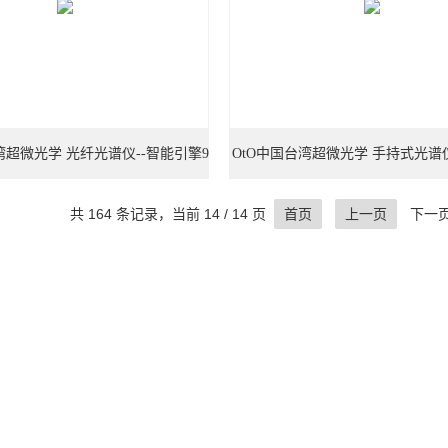
台湾超微光学 光纤光谱仪--智能引擎9
OtO中国台湾超微光学 手持式光谱仪--
号
共 164 条记录，当前 14 / 14 页
首页
上一页
下一页