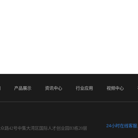
们
产品展示
资讯中心
行业应用
视频中心
24小时在线客
众路42号中集大湾区国际人才创业园B3栋20层