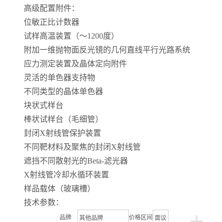
高级配置附件：
位敏正比计数器
试样高温装置（～1200度）
附加一维抛物面反光镜的几何直线平行光路系统
应力测定装置及晶体定向附件
灵活的单色器支持物
不同类型的晶体单色器
块状式样台
棒状试样台（毛细管）
封闭X射线管保护装置
不同靶材料及聚焦的封闭X射线管
遮挡不同散射光的Beta-滤光器
X射线管冷却水循环装置
样品载体（玻璃槽）
技术参数：
+
品牌
价格区间
其他品牌
面议