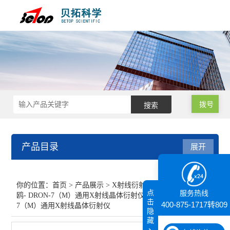
拨号
产品目录
展开
X射线衍射仪（XRD）
你的位置：
首页
>
产品展示
>
X射线衍射仪（XRD）
>
海
点
服务热线
鸥- DRON-7（M）通用X射线晶体衍射仪
>海鸥- DRON-
BRAGG系列X射线衍射仪
击
400-875-1717转809
7（M）通用X射线晶体衍射仪
隐
藏
XD-2/XD-3/XD-6自动X射线粉末衍射仪