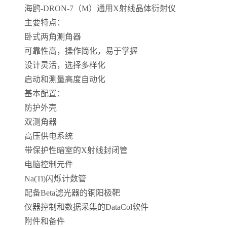
海鸥-DRON-7（M）通用X射线晶体衍射仪
主要特点：
卧式两角测角器
可靠性高，操作简化，易于掌握
设计灵活，选择多样化
启动和测量高度自动化
基本配置：
防护外壳
双测角器
高压供电系统
带保护性暗室的X射线封闭管
电脑控制元件
Na(Ti)闪烁计数管
配备Beta滤光器的铜阳极靶
仪器控制和数据采集的DataCol软件
附件和备件