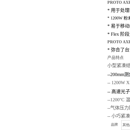
PROTO AX
* 用于处
* 1200
* 易于移
* Flex
PROTO AX
* 弥合了
产品特点
小型紧凑结
--200mm
测
-- 1200W
--
高速光子
--1200°
--气体压
-- 小巧紧凑的
品牌
其他