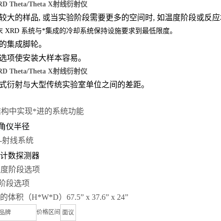
RD Theta/Theta X射线衍射仪
理较大的样品, 或当实验阶段需要更多的空间时, 如温度阶段或反
W 粉末 XRD 系统与*集成的冷却系统保持设施要求到最低限度。
动的集成脚轮。
 阶段选项使安装大样本容易。
RD Theta/Theta X射线衍射仪
台式衍射与大型传统实验室单位之间的差距。
构中实现*进的系统功能
角仪半径
 X-射线系统
计数探测器
C 温度阶段选项
力阶段选项
体积（H*W*D）67.5” x 37.6” x 24”
价格区间
品牌
面议