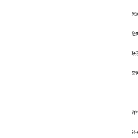
您
您
联
常
详
补