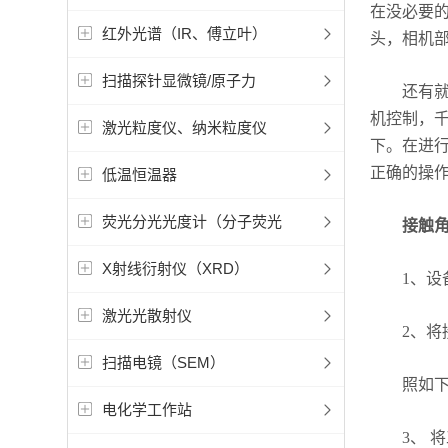
在没必要
红外光谱（IR、傅立叶）
头，相机
扫描探针显微镜/原子力
还有就是
机控制，
激光粒度仪、纳米粒度仪
下。在进
正确的操
低温恒温器
荧光分光光度计（分子荧光
接触
X射线衍射仪（XRD）
1、设备
激光光散射仪
2、将接
扫描电镜（SEM）
照如下顺
电化学工作站
3、 将