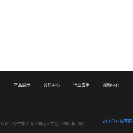
们
产品展示
资讯中心
行业应用
视频中心
24小时在线客
众路42号中集大湾区国际人才创业园B3栋20层