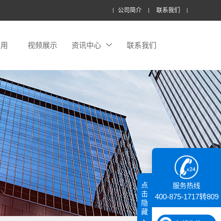
公司简介
联系我们
应用
视频展示
资讯中心
联系我们
点
服务热线
击
400-875-1717转809
隐
藏