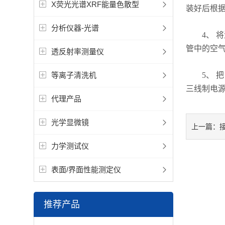
X荧光光谱XRF能量色散型
装好后根
分析仪器-光谱
4、 将
管中的空
透反射率测量仪
等离子清洗机
5、 把
三线制电
代理产品
光学显微镜
上一篇：
力学测试仪
表面/界面性能测定仪
推荐产品