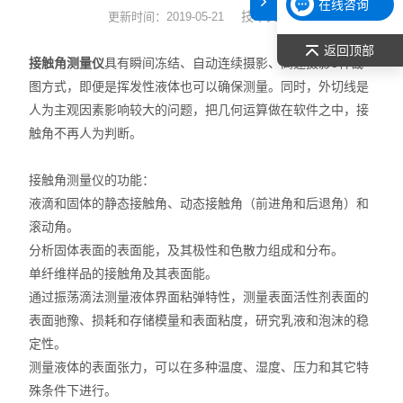
在线咨询
技术文章
更新时间：2019-05-21
表面张力仪
返回顶部
接触角测量仪
具有瞬间冻结、自动连续摄影、高速摄影3种截
光谱部件及外设
图方式，即便是挥发性液体也可以确保测量。同时，外切线是
人为主观因素影响较大的问题，把几何运算做在软件之中，接
拉曼光谱仪
触角不再人为判断。
差示/热重/差热/热分析
接触角测量仪的功能：
红外光谱（IR、傅立叶）
液滴和固体的静态接触角、动态接触角（前进角和后退角）和
滚动角。
扫描探针显微镜/原子力
分析固体表面的表面能，及其极性和色散力组成和分布。
单纤维样品的接触角及其表面能。
激光粒度仪、纳米粒度仪
通过振荡滴法测量液体界面粘弹特性，测量表面活性剂表面的
表面驰豫、损耗和存储模量和表面粘度，研究乳液和泡沫的稳
低温恒温器
定性。
测量液体的表面张力，可以在多种温度、湿度、压力和其它特
荧光分光光度计（分子荧光
殊条件下进行。