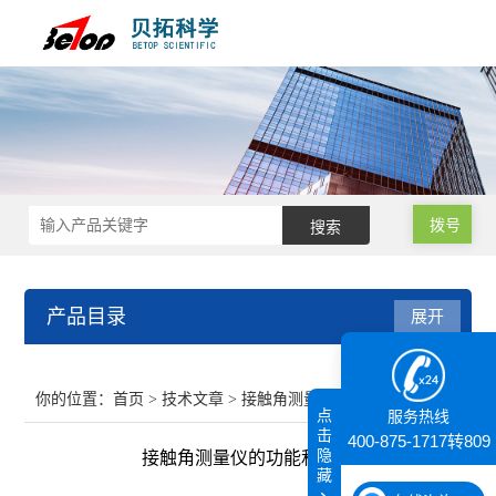
拨号
产品目录
展开
接触角测量仪
你的位置：
首页
>
技术文章
> 接触角测量仪的功能和选件
点
服务热线
纳米粒度仪
击
400-875-1717转809
隐
接触角测量仪的功能和选件
藏
膜厚仪