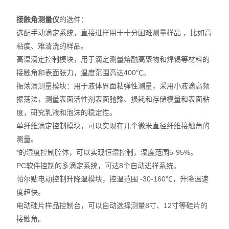
X射线衍射仪（XRD）
接触角测量仪
的选件：
激光光散射仪
选配手动滴定系统，直接进样用于十分困难测量样品 ，比如高
粘度、难清洗的样品。
扫描电镜（SEM）
高温滴定控制模块，用于滴定测量熔融高聚物和焊锡等材料的
接触角和表面张力，温度范围高达400℃。
电化学工作站
振荡滴测量模块：用于液体界面粘弹性测量，采用小液滴高频
振荡法，测量表面活性剂表面驰豫、损耗和存储模量和表面粘
X荧光光谱XRF能量色散型
度，研究乳液和泡沫的稳定性。
单纤维滴定控制模块，可以实现在几个微米直径纤维接触角的
分析仪器-光谱
测量。
透反射率测量仪
*的湿度控制腔体，可以实现恒湿控制，湿度范围5-95%。
PC软件控制的多滴定系统，可达8个自动进样系统。
等离子清洗机
帕尔贴电动控制升降温模块，控温范围 -30-160℃，升降温速
度超快。
代理产品
电动硅片样品控制台，可以自动选择测量8寸、12寸等硅片的
接触角。
光学显微镜