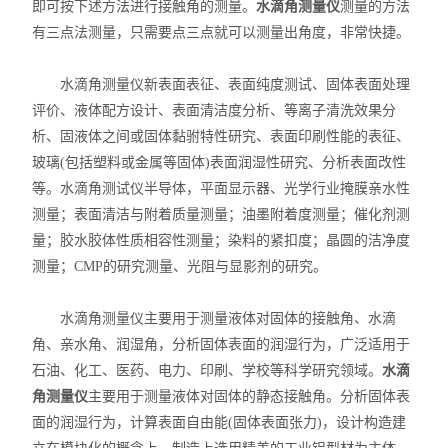
即可按下述方法进行接触角的测量。
水滴角测量仪
测量的方法
X射线衍射仪（XRD）
有三点法测量，只需要点三点就可以测量出角度，非常快捷。
激光光散射仪
水滴角测量仪新表面表征、表面纯度测试、固体表面处理
扫描电镜（SEM）
评价、液体配方设计、表面清洁度分析、等离子清洗效果分
析、固液体之间或固体黏驸特性研究、表面印刷性能的表征、
电化学工作站
玻璃(包括塑料或金属等固体)表面润湿性研究、分析表面改性
等。水滴角测试仪半导体，平面显示器、光学行业掩膜亲水性
X荧光光谱XRF能量色散型
测量；表面清洁与附着质量测量；油墨附着度测量；催化剂测
量；胶水胶体性质相容性测量；染料的紧扣度；晶圆的洁净度
分析仪器-光谱
测量；CMP的研究测量、光阻与显影剂的研究。
透反射率测量仪
水滴角测量仪主要用于测量液体对固体的接触角、水滴
等离子清洗机
角、亲水角、润湿角，分析固体表面的润湿行为，广泛适用于
石油、化工、医药、电力、印刷、学校等科学研究领域。
水滴
代理产品
角测量仪
主要用于测量液体对固体的静态接触角。分析固体表
面的润湿行为，计算表面自由能(固体表面张力)，设计构造建
光学显微镜