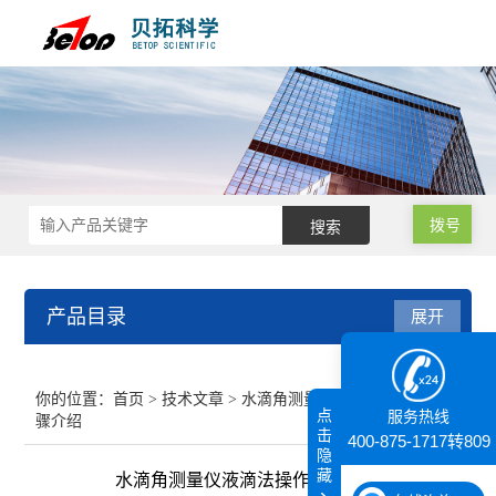
拨号
产品目录
展开
接触角测量仪
你的位置：
首页
>
技术文章
> 水滴角测量仪液滴法操作步
点
服务热线
骤介绍
纳米粒度仪
击
400-875-1717转809
隐
藏
水滴角测量仪液滴法操作步骤介绍
膜厚仪