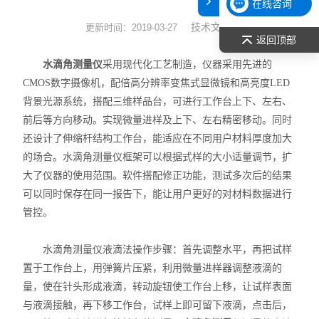
在线咨询
表面张力仪
技术文章
更新时间：2019-03-27
返回顶部
光谱部件及外设
水滴角测量仪
采用现代化工艺制造，仪器采用先进的
CMOS数字摄像机，配倍高分辨率变焦式显微镜和高亮度LED
拉曼光谱仪
背景光源系统，搭配三维样品台，可进行工作台上下、左右、
前后等方向移动。实现微量进样及上下、左右精密移动。同时
差示/热重/差热/热分析
还设计了伸缩杆结构工作台，能适应在不同用户材料厚度加大
的场合。水滴角测量仪框架可以根据式样的大小适量调节，扩
红外光谱（IR、傅立叶）
大了仪器的使用范围。软件搭配修正功能，测试多次后的结果
扫描探针显微镜/原子力
可以同时保存在同一报告下，能让用户更好的对材料数据进行
管控。
激光粒度仪、纳米粒度仪
水滴角测量仪液滴法操作步骤：首先调整水平，再把试样
低温恒温器
置于工作台上，用弹簧片压紧，利用微量进样器调整液滴的
量，使在针头形成液滴，转动旋钮使工作台上移，让试样表面
荧光分光光度计（分子荧光
与液滴接触，再下移工作台，试样上即可留下液滴，点击后，