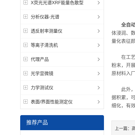
X荧光光谱XRF能量色散型
分析仪器-光谱
全自
透反射率测量仪
体浸润、
量化表征
等离子清洗机
在工艺评
代理产品
粉末，开
光学显微镜
原材料入
力学测试仪
此外，设
据积累，
表面/界面性能测定仪
细化，有
推荐产品
上一篇：