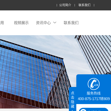
公司简介
联系我们
应用
视频展示
资讯中心
联系我们
点
服务热线
击
400-875-1717转809
隐
藏