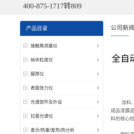
400-875-1717转809
公司新
产品目录
接触角测量仪
全自
纳米粒度仪
膜厚仪
表面张力仪
光谱部件及外设
涂料、油
成品漆膜
拉曼光谱仪
料的核心
差示/热重/差热/热分析