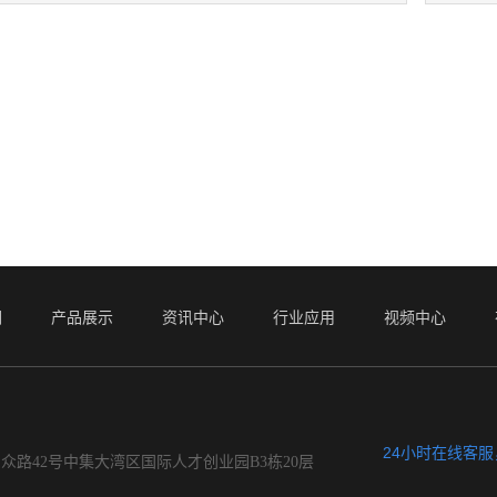
们
产品展示
资讯中心
行业应用
视频中心
24小时在线客
众路42号中集大湾区国际人才创业园B3栋20层