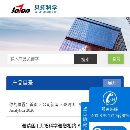
拨号
产品目录
展开
接触角测量仪
你的位置：
首页
>
公司新闻
> 邀请函 | 贝拓科学邀您相约
点
服务热线
Analytica 2026
纳米粒度仪
击
400-875-1717转809
隐
藏
邀请函 | 贝拓科学邀您相约 Analytica 2026
膜厚仪