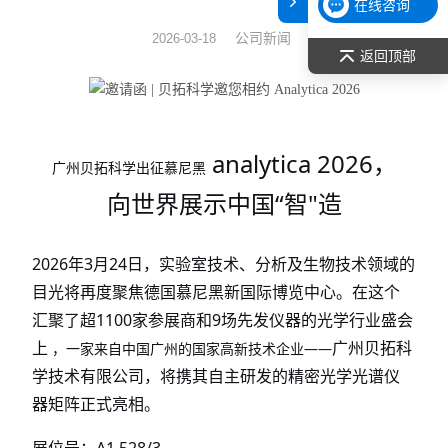
在线咨询
表面张力仪
公司新闻
2026-03-18
返回顶部
光谱部件及外设
拉曼光谱仪
analytica 2026，
广州贝拓科学出征慕尼黑
差示/热重/差热/热分析
向世界展示中国“智"造
红外光谱（IR、傅立叶）
2026年3月24日，实验室技术、分析及生物技术领域的
扫描探针显微镜/原子力
目光将再度聚焦德国慕尼黑新国际博览中心。在这个
汇聚了超1100家参展商和9场先发仪器的光学行业盛会
激光粒度仪、纳米粒度仪
上
广州贝拓科
，一家来自中国广州的国家高新技术企业
——
低温恒温器
学技术有限公司
，将携其自主研发的精密光学光谱仪
器矩阵正式亮相。
荧光分光光度计（分子荧光