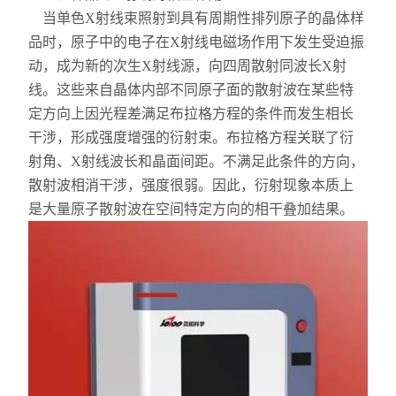
X射线衍射仪（XRD）
当单色X射线束照射到具有周期性排列原子的晶体样
品时，原子中的电子在X射线电磁场作用下发生受迫振
激光光散射仪
动，成为新的次生X射线源，向四周散射同波长X射
线。这些来自晶体内部不同原子面的散射波在某些特
扫描电镜（SEM）
定方向上因光程差满足布拉格方程的条件而发生相长
电化学工作站
干涉，形成强度增强的衍射束。布拉格方程关联了衍
射角、X射线波长和晶面间距。不满足此条件的方向，
X荧光光谱XRF能量色散型
散射波相消干涉，强度很弱。因此，衍射现象本质上
是大量原子散射波在空间特定方向的相干叠加结果。
分析仪器-光谱
透反射率测量仪
等离子清洗机
代理产品
光学显微镜