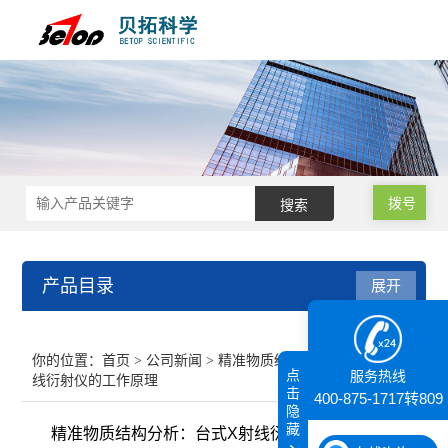
拨号
产品目录
展开
接触角测量仪
你的位置：
首页
>
公司新闻
> 精准物质结构分析：台式X射
点
服务热线
线衍射仪的工作原理
纳米粒度仪
击
400-875-1717转809
隐
藏
精准物质结构分析：台式X射线衍射仪的工作原理
膜厚仪