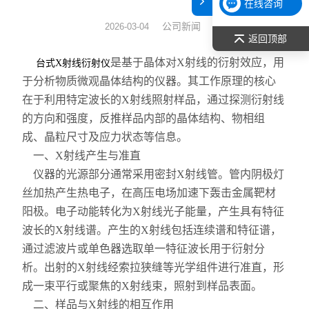
在线咨询
表面张力仪
公司新闻
2026-03-04
返回顶部
光谱部件及外设
是基于晶体对X射线的衍射效应，用
台式X射线衍射仪
于分析物质微观晶体结构的仪器。其工作原理的核心
拉曼光谱仪
在于利用特定波长的X射线照射样品，通过探测衍射线
的方向和强度，反推样品内部的晶体结构、物相组
差示/热重/差热/热分析
成、晶粒尺寸及应力状态等信息。
红外光谱（IR、傅立叶）
一、X射线产生与准直
仪器的光源部分通常采用密封X射线管。管内阴极灯
扫描探针显微镜/原子力
丝加热产生热电子，在高压电场加速下轰击金属靶材
阳极。电子动能转化为X射线光子能量，产生具有特征
激光粒度仪、纳米粒度仪
波长的X射线谱。产生的X射线包括连续谱和特征谱，
通过滤波片或单色器选取单一特征波长用于衍射分
低温恒温器
析。出射的X射线经索拉狭缝等光学组件进行准直，形
荧光分光光度计（分子荧光
成一束平行或聚焦的X射线束，照射到样品表面。
二、样品与X射线的相互作用