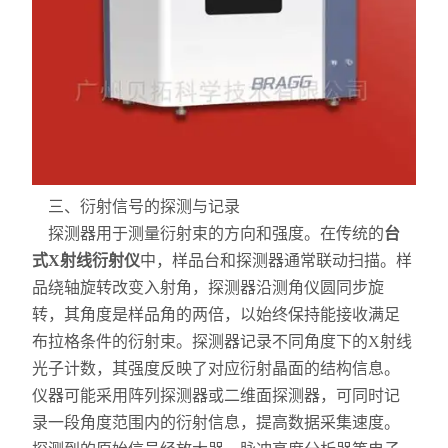
力学测试仪
表面/界面性能测定仪
三、衍射信号的探测与记录
探测器用于测量衍射束的方向和强度。在传统的
台
式X射线衍射仪
中，样品台和探测器通常联动扫描。样
品绕轴旋转改变入射角，探测器沿测角仪圆同步旋
转，其角度是样品角的两倍，以始终保持能接收满足
布拉格条件的衍射束。探测器记录不同角度下的X射线
光子计数，其强度反映了对应衍射晶面的结构信息。
仪器可能采用阵列探测器或二维面探测器，可同时记
录一段角度范围内的衍射信息，提高数据采集速度。