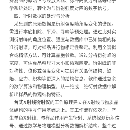
探测到的原始信号经放大器、脉冲高度分析器等电子
学系统处理，转化为与衍射强度对应的数字信号。
四、衍射数据的处理与分析
采集到的原始数据是衍射强度随角度变化的谱图。
需进行本底扣除、平滑、寻峰等预处理。通过比对实
测衍射峰的角度位置、强度与数据库中已知物相的标
准衍射谱，可对样品进行物相定性鉴定。利用全谱拟
合或精修方法，可计算晶胞参数。通过分析衍射峰的
宽度，可估算晶粒尺寸大小和微观应变。衍射峰的非
对称性、位移或强度变化可提供有关晶体结构、缺
陷、应力、织构等更深入的结构信息。软件通过复杂
的数学算法和物理模型，从一维或二维衍射数据中解
析出样品的微观结构特征。
台式X射线衍射仪
的工作原理建立在X射线与物质晶
体结构的相互作用基础之上。其工作流程依次为：产
生单色X射线、与样品作用产生衍射、系统探测衍射信
号、通过数学与物理模型分析数据解析结构。整个过