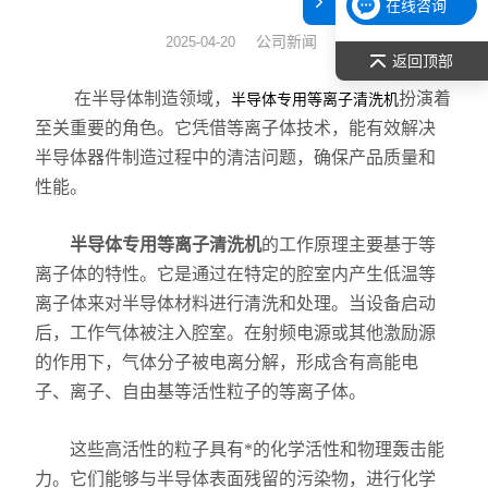
在线咨询
表面张力仪
公司新闻
2025-04-20
返回顶部
光谱部件及外设
在半导体制造领域，
扮演着
半导体专用等离子清洗机
至关重要的角色。它凭借等离子体技术，能有效解决
拉曼光谱仪
半导体器件制造过程中的清洁问题，确保产品质量和
性能。
差示/热重/差热/热分析
红外光谱（IR、傅立叶）
半导体专用等离子清洗机
的工作原理主要基于等
离子体的特性。它是通过在特定的腔室内产生低温等
扫描探针显微镜/原子力
离子体来对半导体材料进行清洗和处理。当设备启动
后，工作气体被注入腔室。在射频电源或其他激励源
激光粒度仪、纳米粒度仪
的作用下，气体分子被电离分解，形成含有高能电
子、离子、自由基等活性粒子的等离子体。
低温恒温器
这些高活性的粒子具有*的化学活性和物理轰击能
荧光分光光度计（分子荧光
力。它们能够与半导体表面残留的污染物，进行化学