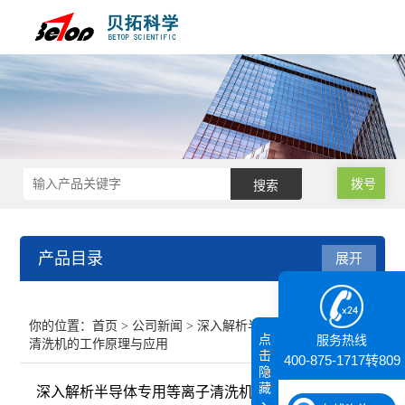
拨号
产品目录
展开
接触角测量仪
你的位置：
首页
>
公司新闻
> 深入解析半导体专用等离子
点
服务热线
清洗机的工作原理与应用
纳米粒度仪
击
400-875-1717转809
隐
藏
深入解析半导体专用等离子清洗机的工作原理与应用
膜厚仪