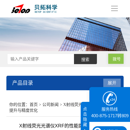
导
航
拨号
产品目录
展开
接触角测量仪
你的位置：
首页
>
公司新闻
> X射线荧光光谱仪XRF的性能
点
服务热线
提升与精度优化
纳米粒度仪
击
400-875-1717转809
隐
藏
X射线荧光光谱仪XRF的性能提升与精度优化
膜厚仪