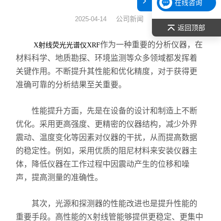
在线咨询
表面张力仪
公司新闻
2025-04-14
返回顶部
光谱部件及外设
作为一种重要的分析仪器，在
X射线荧光光谱仪XRF
材料科学、地质勘探、环境监测等众多领域都发挥着
拉曼光谱仪
关键作用。不断提升其性能和优化精度，对于获得更
准确可靠的分析结果至关重要。
差示/热重/差热/热分析
性能提升方面，先是在设备的设计和制造上不断
红外光谱（IR、傅立叶）
优化。采用更高强度、更精密的仪器结构，减少外界
扫描探针显微镜/原子力
震动、温度变化等因素对仪器的干扰，从而提高数据
的稳定性。例如，采用优质的阻尼材料来安装仪器主
激光粒度仪、纳米粒度仪
体，降低仪器在工作过程中因震动产生的位移和噪
声，提高测量的准确性。
低温恒温器
其次，光源和探测器的性能改进也是提升性能的
荧光分光光度计（分子荧光
重要手段。高性能的X射线管能够提供更稳定、更集中