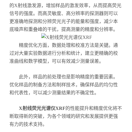
X射线衍射仪（XRD）
的X射线激发源，增加样品的激发效率，从而提高荧光
信号的强度。而高灵敏度、高分辨率的探测器则可以
激光光散射仪
更准确地探测和分辨荧光光子的能量和强度，减少本
底噪声和重叠峰的干扰，提高测量的精度和分辨率。
扫描电镜（SEM）
电化学工作站
精度优化方面，数据处理和校准方法是关键。通
过对大量实验数据进行分析和统计，建立更精确的校
X荧光光谱XRF能量色散型
准曲线和数学模型，可以有效减少测量误差。
分析仪器-光谱
此外，样品的前处理也是影响精度的重要因素。
优化样品的制备方法和制样技术，确保样品的均匀性
透反射率测量仪
和代表性，可以减少测量结果的不确定性。
等离子清洗机
X射线荧光光谱仪XRF
的性能提升和精度优化将不
代理产品
断取得新的突破，为各个领域的研究和发展提供更强
有力的技术支持。
光学显微镜