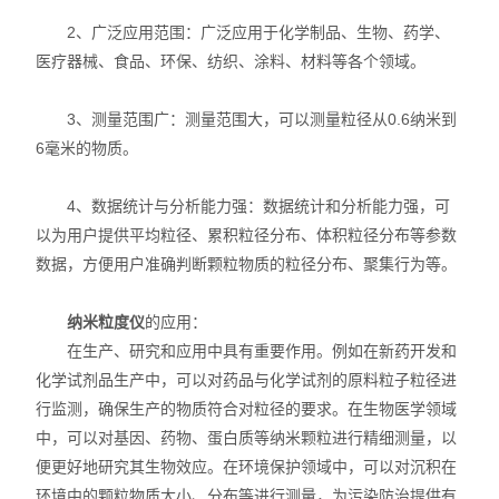
X射线衍射仪（XRD）
2、广泛应用范围：广泛应用于化学制品、生物、药学、
医疗器械、食品、环保、纺织、涂料、材料等各个领域。
激光光散射仪
扫描电镜（SEM）
3、测量范围广：测量范围大，可以测量粒径从0.6纳米到
6毫米的物质。
电化学工作站
4、数据统计与分析能力强：数据统计和分析能力强，可
X荧光光谱XRF能量色散型
以为用户提供平均粒径、累积粒径分布、体积粒径分布等参数
数据，方便用户准确判断颗粒物质的粒径分布、聚集行为等。
分析仪器-光谱
纳米粒度仪
的应用：
透反射率测量仪
在生产、研究和应用中具有重要作用。例如在新药开发和
等离子清洗机
化学试剂品生产中，可以对药品与化学试剂的原料粒子粒径进
行监测，确保生产的物质符合对粒径的要求。在生物医学领域
代理产品
中，可以对基因、药物、蛋白质等纳米颗粒进行精细测量，以
便更好地研究其生物效应。在环境保护领域中，可以对沉积在
光学显微镜
环境中的颗粒物质大小、分布等进行测量，为污染防治提供有