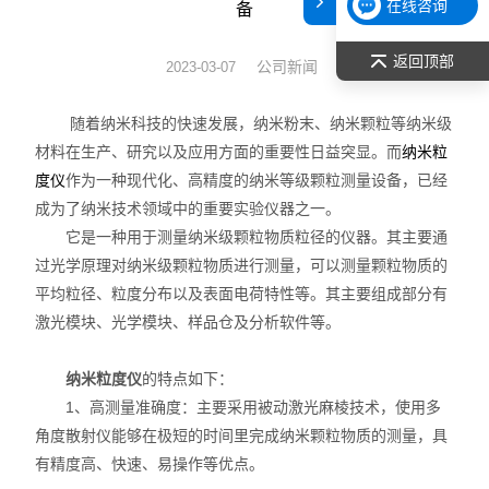
在线咨询
备
表面张力仪
返回顶部
公司新闻
2023-03-07
光谱部件及外设
随着纳米科技的快速发展，纳米粉末、纳米颗粒等纳米级
拉曼光谱仪
材料在生产、研究以及应用方面的重要性日益突显。而
纳米粒
作为一种现代化、高精度的纳米等级颗粒测量设备，已经
度仪
差示/热重/差热/热分析
成为了纳米技术领域中的重要实验仪器之一。
它是一种用于测量纳米级颗粒物质粒径的仪器。其主要通
红外光谱（IR、傅立叶）
过光学原理对纳米级颗粒物质进行测量，可以测量颗粒物质的
平均粒径、粒度分布以及表面电荷特性等。其主要组成部分有
扫描探针显微镜/原子力
激光模块、光学模块、样品仓及分析软件等。
激光粒度仪、纳米粒度仪
纳米粒度仪
的特点如下：
低温恒温器
1、高测量准确度：主要采用被动激光麻棱技术，使用多
角度散射仪能够在极短的时间里完成纳米颗粒物质的测量，具
荧光分光光度计（分子荧光
有精度高、快速、易操作等优点。