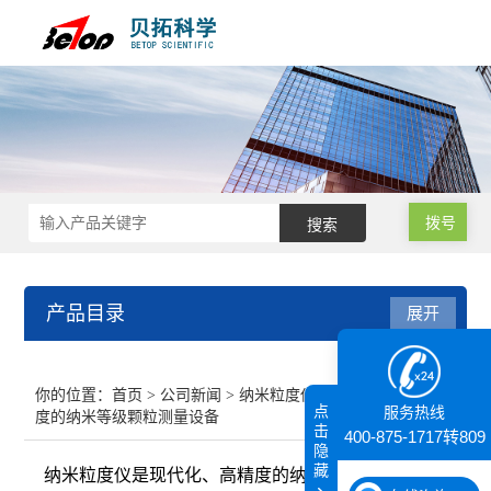
拨号
产品目录
展开
接触角测量仪
你的位置：
首页
>
公司新闻
> 纳米粒度仪是现代化、高精
点
服务热线
度的纳米等级颗粒测量设备
纳米粒度仪
击
400-875-1717转809
隐
藏
纳米粒度仪是现代化、高精度的纳米等级颗粒测量设
膜厚仪