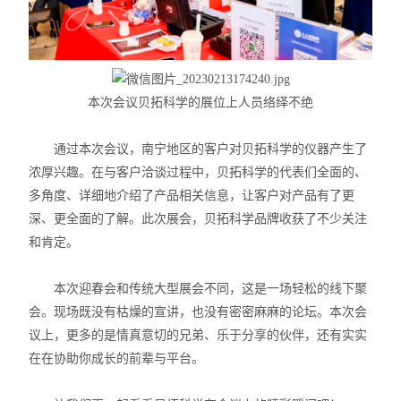
X射线衍射仪（XRD）
激光光散射仪
扫描电镜（SEM）
本次会议贝拓科学的展位上人员络绎不绝
电化学工作站
通过本次会议，南宁地区的客户对贝拓科学的仪器产生了
浓厚兴趣。在与客户洽谈过程中，贝拓科学的代表们全面的、
X荧光光谱XRF能量色散型
多角度、详细地介绍了产品相关信息，让客户对产品有了更
深、更全面的了解。此次展会，贝拓科学品牌收获了不少关注
分析仪器-光谱
和肯定。
透反射率测量仪
本次迎春会和传统大型展会不同，这是一场轻松的线下聚
等离子清洗机
会。现场既没有枯燥的宣讲，也没有密密麻麻的论坛。本次会
议上，更多的是情真意切的兄弟、乐于分享的伙伴，还有实实
代理产品
在在协助你成长的前辈与平台。
光学显微镜