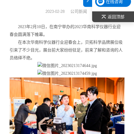
在线咨询
表面张力仪
公司新闻
2023-02-28
返回顶部
光谱部件及外设
2023年2月10日，在南宁举办的2023华南科学仪器行业迎
春会圆满落下帷幕。
拉曼光谱仪
在本次华南科学仪器行业迎春会上，贝拓科学品牌展位吸
引来了不少目光，展台前大家纷纷驻足，前来了解和咨询的人
差示/热重/差热/热分析
员络绎不绝。
红外光谱（IR、傅立叶）
扫描探针显微镜/原子力
激光粒度仪、纳米粒度仪
低温恒温器
荧光分光光度计（分子荧光