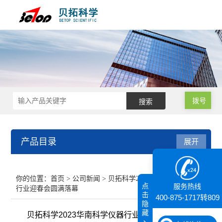
拨号
产品目录
展开
接触角测量仪
你的位置：
首页
>
公司新闻
> 贝拓科学2023华南科学仪器
点
服务热线
行业迎春会圆满落幕
纳米粒度仪
击
400-875-1717转809
隐
藏
贝拓科学2023华南科学仪器行业迎春会圆满落幕
膜厚仪